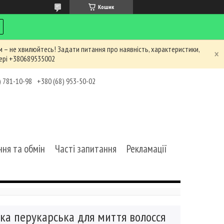
Кошик
 – не хвилюйтесь! Задати питання про наявність, характеристики,
ері +380689535002
) 781-10-98
+380 (68) 953-50-02
ня та обмін
Часті запитання
Рекламації
ка перукарська для миття волосся