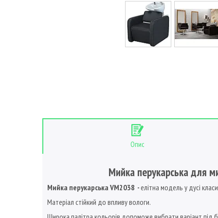
Опис
Мийка перукарська для ми
Мийка перукарська VM2038
-
елітна модель у дусі клас
Матеріал стійкий до впливу вологи.
Широка палітра кольорів допоможе вибрати варіант під бу