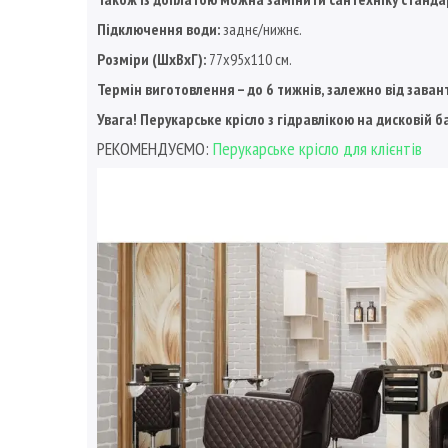
Підключення води:
заднє/нижнє.
Розміри (ШхВхГ):
77х95х110 см.
Термін виготовлення – до 6 тижнів, залежно від зав
Увага! Перукарське крісло з гідравлікою на дисковій б
РЕКОМЕНДУЄМО:
Перукарське крісло для клієнтів