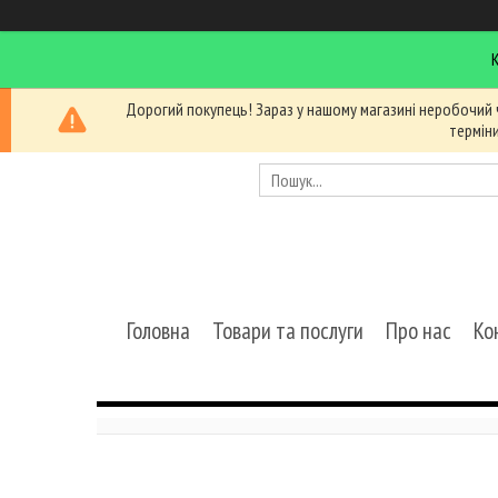
Дорогий покупець! Зараз у нашому магазині неробочий 
термін
Головна
Товари та послуги
Про нас
Ко