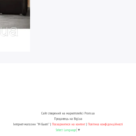
Сайт створений на маркетплейсі
Prom.ua
Продавець на Bigl.ua
Інтернет-магазин "М-Бьюті" |
Поскаржитися на контент
|
Політика конфіденційності
Select Language
▼