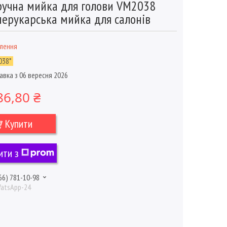
ручна мийка для голови VM2038
перукарська мийка для салонів
влення
038*
авка з 06 вересня 2026
86,80 ₴
Купити
ити з
66) 781-10-98
WatsApp-24