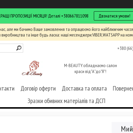
КРАЩІ ПРОПОЗИЦІЇ МІСЯЦЯ! Деталі +380667811098
Двзнатися умови!
час, але ми бачимо Ваше замовлення та опрацюємо його найближчим часом
и виробництва та інше будь ласка: наші месенджери:VIBER,WATSAPP на ном
+380 (66
M-BEAUTY:обладнаємо салон
краси від"А"до"Я"!
нтакти
Договір оферти
Доставка та оплата
Повернен
Зразки обивних матеріалів та ДСП
Мий