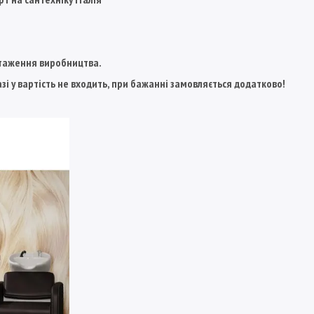
антаження виробництва.
азі у вартість не входить, при бажанні замовляється додатково!