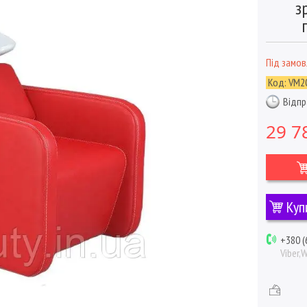
з
Під замо
Код:
VM2
Відпр
29 7
Куп
+380 (
Viber,