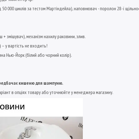
 50 000 циклів за тестом Мартіндейла), наповнювач - поролон 28-ї щільнос
ш + змішувач), механізм нахилу раковини, злив.
) – у вартість не входить!
на Нью-Йорк (білий або чорний колір).
передбачає кишеню для шампуню.
варіант в опціях товару або уточнюйте у менеджера магазину.