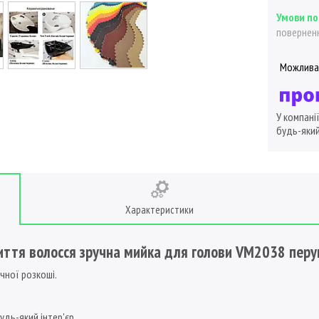
поверненн
У компані
будь-який
Характеристики
ття волосся зручна мийка для голови VM2038 перу
ичної розкоші.
дь-який інтер'єр.