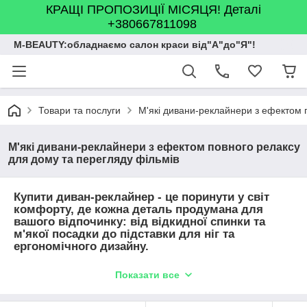
КРАЩІ ПРОПОЗИЦІЇ МІСЯЦЯ! Деталі
+380667811098
M-BEAUTY:обладнаємо салон краси від"А"до"Я"!
Товари та послуги
М'які дивани-реклайнери з ефектом 
М'які дивани-реклайнери з ефектом повного релаксу
для дому та перегляду фільмів
Купити диван-реклайнер - це поринути у світ
комфорту, де кожна деталь продумана для
вашого відпочинку: від відкидної спинки та
м'якої посадки до підставки для ніг та
ергономічного дизайну.
Такий диван стане улюбленим місцем у будинку для вечорів,
Показати все
фільмів та спокійних хвилин затишку.
Дивани з механізмом реклайнера створені для справжнього