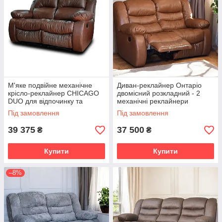
М'яке подвійне механічне
Диван-реклайнер Онтаріо
крісло-реклайнер CHICAGO
двомісний розкладний - 2
DUO для відпочинку та
механічні реклайнери
релаксу
Під замовлення
Під замовлення
39 375
37 500
₴
₴
Купити
Купити
–8%