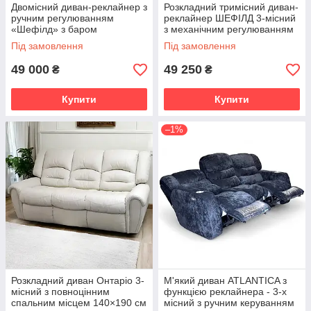
Двомісний диван-реклайнер з
Розкладний тримісний диван-
ручним регулюванням
реклайнер ШЕФІЛД 3-місний
«Шефілд» з баром
з механічним регулюванням
Під замовлення
Під замовлення
49 000
49 250
₴
₴
Купити
Купити
–1%
Розкладний диван Онтаріо 3-
М'який диван ATLANTICA з
місний з повноцінним
функцією реклайнера - 3-х
спальним місцем 140×190 см
місний з ручним керуванням