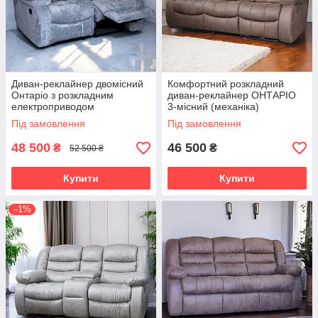
Диван-реклайнер двомісний
Комфортний розкладний
Онтаріо з розкладним
диван-реклайнер ОНТАРІО
електроприводом
3-місний (механіка)
Під замовлення
Під замовлення
48 500
46 500
₴
₴
52 500 ₴
Купити
Купити
–1%