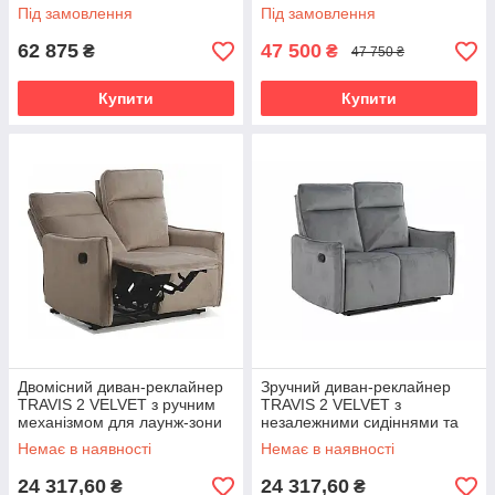
(SEDAFLEX)
Під замовлення
Під замовлення
62 875
47 500
₴
₴
47 750 ₴
Купити
Купити
Двомісний диван-реклайнер
Зручний диван-реклайнер
TRAVIS 2 VELVET з ручним
TRAVIS 2 VELVET з
механізмом для лаунж-зони
незалежними сидіннями та
та кімнати відпочинку
ручним механізмом для
Немає в наявності
Немає в наявності
повноцінного відпочинку
24 317,60
24 317,60
₴
₴