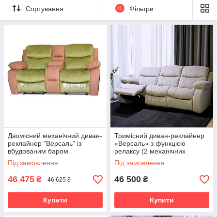
релаксу — вдома, у вітальні чи під час вечірнього кіно та
Сортування
0
Фільтри
перетворюють відпочинок на задоволення.
Ідеальний вибір для тих, хто цінує затишок та комфорт
щодня.
Двомісний механічний диван-
Тримісний диван-реклайнер
реклайнер "Версаль" із
«Версаль» з функцією
вбудованим баром
релаксу (2 механічних
реклайнера)
Під замовлення
Під замовлення
46 475
46 500
₴
₴
46 625 ₴
Купити
Купити