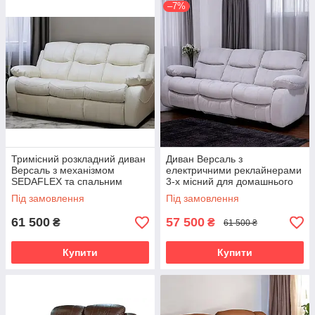
–7%
Тримісний розкладний диван
Диван Версаль з
Версаль з механізмом
електричними реклайнерами
SEDAFLEX та спальним
3-х місний для домашнього
місцем 140×190 см
кінотеатру та відпочинку
Під замовлення
Під замовлення
61 500
57 500
₴
₴
61 500 ₴
Купити
Купити