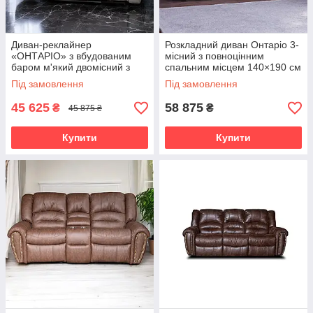
Диван-реклайнер
Розкладний диван Онтаріо 3-
«ОНТАРІО» з вбудованим
місний з повноцінним
баром м'який двомісний з
спальним місцем 140×190 см
механічним регулюванням
(SEDAFLEX)
Під замовлення
Під замовлення
45 625
58 875
₴
₴
45 875 ₴
Купити
Купити