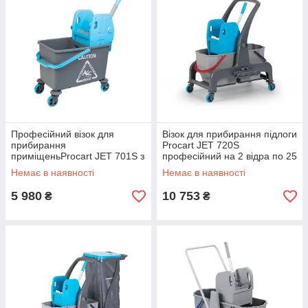
Професійний візок для
Візок для прибирання підлоги
прибирання
Procart JET 720S
приміщеньProcart JET 701S з
професійний на 2 відра по 25
відром 35 л і віджимом
л
Немає в наявності
Немає в наявності
5 980
10 753
₴
₴