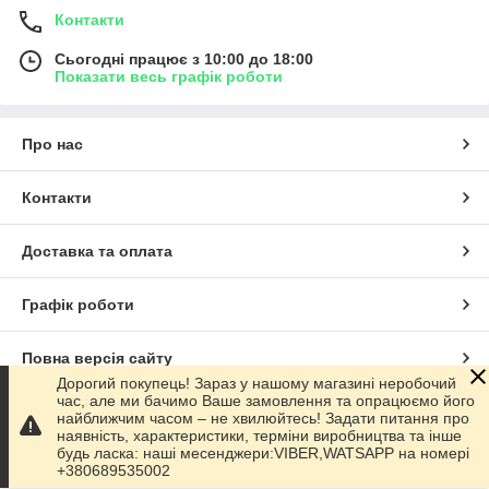
Контакти
Сьогодні працює з 10:00 до 18:00
Показати весь графік роботи
Про нас
Контакти
Доставка та оплата
Графік роботи
Повна версія сайту
Дорогий покупець! Зараз у нашому магазині неробочий
час, але ми бачимо Ваше замовлення та опрацюємо його
Сайт створено на маркетплейсі
Prom.ua
найближчим часом – не хвилюйтесь! Задати питання про
наявність, характеристики, терміни виробництва та інше
будь ласка: наші месенджери:VIBER,WATSAPP на номері
Політика конфіденційності
+380689535002