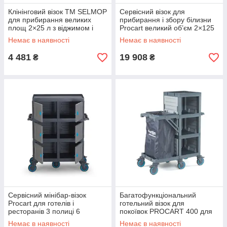
Клінінговий візок TM SELMOP
Сервісний візок для
для прибирання великих
прибирання і збору білизни
площ 2×25 л з віджимом і
Procart великий об’єм 2×125
кошиком для хімії
л
Немає в наявності
Немає в наявності
4 481
19 908
₴
₴
Сервісний мінібар-візок
Багатофункціональний
Procart для готелів і
готельний візок для
ресторанів 3 полиці 6
покоївок PROCART 400 для
відділень для обслуговування
обслуговування номерів
Немає в наявності
Немає в наявності