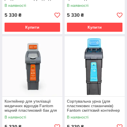
(метал)
В наявності
В наявності
5 330
5 330
₴
₴
Купити
Купити
Контейнер для утилізації
Сортувальна урна (для
медичних відходів Fantom
пластикових стаканчиків)
міцний пластиковий бак для
Fantom сміттєвий контейнер
сортування сміття
на 80 л
В наявності
В наявності
5 330
5 330
₴
₴