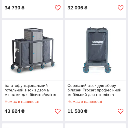
гостей
білизни та прибирання
34 730
32 006
₴
₴
Багатофункціональний
Сервісний візок для збору
готельний візок з двома
білизни Procart професійний
мішками для білизни/сміття
мобільний для готелів та
центральним відділенням з
клінінгу
Немає в наявності
Немає в наявності
дверцятами та 2 лотками
43 924
11 500
₴
₴