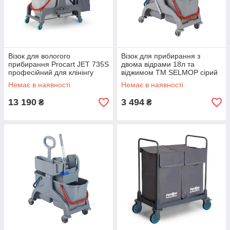
Візок для вологого
Візок для прибирання з
прибирання Procart JET 735S
двома відрами 18л та
професійний для клінінгу
віджимом TM SELMOP сірий
великих приміщень
Немає в наявності
Немає в наявності
13 190
3 494
₴
₴