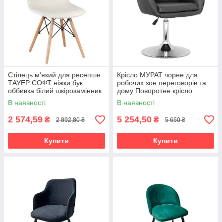
Стілець м'який для ресепшн
Крісло МУРАТ чорне для
ТАУЕР СОФТ ніжки бук
робочих зон переговорів та
оббивка білий шкірозамінник
дому Поворотне крісло
Стільчик для гостей та
косметолога адміністратора
В наявності
В наявності
клієнтів
2 574,59
5 254,50
₴
₴
2 892,80 ₴
5 650 ₴
Купити
Купити