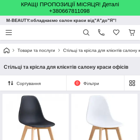
КРАЩІ ПРОПОЗИЦІЇ МІСЯЦЯ! Деталі
+380667811098
M-BEAUTY:обладнаємо салон краси від"А"до"Я"!
Товари та послуги
Стільці та крісла для клієнтів салону 
Стільці та крісла для клієнтів салону краси офісів
Сортування
0
Фільтри