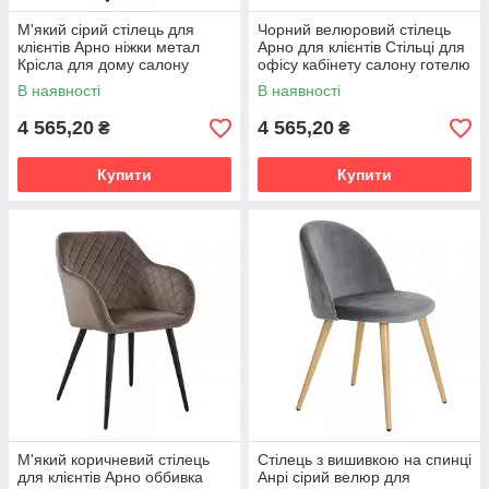
М'який сірий стілець для
Чорний велюровий стілець
клієнтів Арно ніжки метал
Арно для клієнтів Стільці для
Крісла для дому салону
офісу кабінету салону готелю
офісу лаунж-зони
В наявності
В наявності
4 565,20
4 565,20
₴
₴
Купити
Купити
М'який коричневий стілець
Стілець з вишивкою на спинці
для клієнтів Арно оббивка
Анрі сірий велюр для