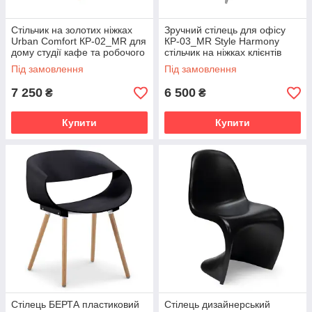
Стільчик на золотих ніжках
Зручний стілець для офісу
Urban Comfort КР-02_MR для
КР-03_MR Style Harmony
дому студії кафе та робочого
стільчик на ніжках клієнтів
кабінету
Під замовлення
Під замовлення
7 250
6 500
₴
₴
Купити
Купити
Стілець БЕРТА пластиковий
Стілець дизайнерський