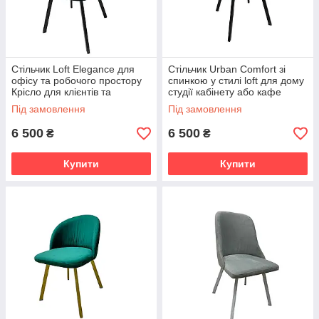
Стільчик Loft Elegance для
Стільчик Urban Comfort зі
офісу та робочого простору
спинкою у стилі loft для дому
Крісло для клієнтів та
студії кабінету або кафе
гостей КР-01_MR
КР-02_MR
Під замовлення
Під замовлення
6 500
6 500
₴
₴
Купити
Купити