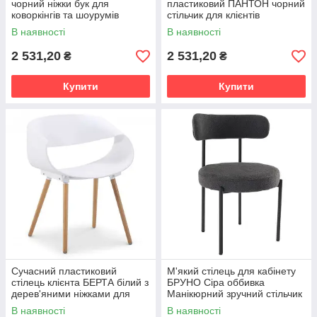
чорний ніжки бук для
пластиковий ПАНТОН чорний
коворкінгів та шоурумів
стільчик для клієнтів
ресторану чи кафе
В наявності
В наявності
2 531,20
2 531,20
₴
₴
Купити
Купити
Сучасний пластиковий
М'який стілець для кабінету
стілець клієнта БЕРТА білий з
БРУНО Сіра оббивка
дерев'яними ніжками для
Манікюрний зручний стільчик
коворкінгу або зони
В наявності
В наявності
очікування