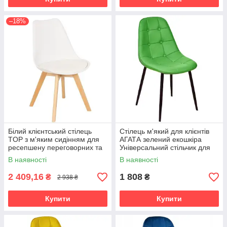
–18%
Білий клієнтський стілець
Стілець м'який для клієнтів
TОР з м'яким сидінням для
АГАТА зелений екошкіра
ресепшену переговорних та
Універсальний стільчик для
робочих зон
офісу кафе дому салону
В наявності
В наявності
2 409,16
1 808
₴
₴
2 938 ₴
Купити
Купити