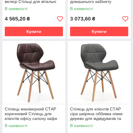
велюр Стільці для вітальні
домашнього кабінету
кабінету салону
ресепшену або переговорної
В наявності
В наявності
4 565,20
3 073,60
₴
₴
Купити
Купити
Стілець манікюрний СТАР
Стілець для клієнтів СТАР
коричневий Стілець для
сіра шкіряна оббивка ніжки
клієнтів офісу салону кафе
дерево для відвідувачів та
ресторану
гостей
В наявності
В наявності