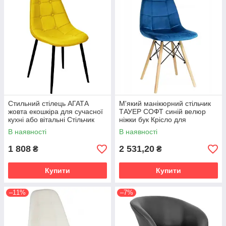
Стильний стілець АГАТА
М'який манікюрний стільчик
жовта екошкіра для сучасної
ТАУЕР СОФТ синій велюр
кухні або вітальні Стільчик
ніжки бук Крісло для
для клієнтів
переговорних та конференц-
В наявності
В наявності
залів
1 808
2 531,20
₴
₴
Купити
Купити
–11%
–7%