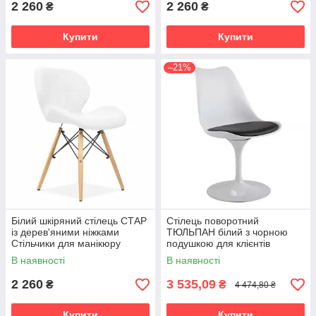
2 260
2 260
₴
₴
Купити
Купити
–21%
Білий шкіряний стілець СТАР
Стілець поворотний
із дерев'яними ніжками
ТЮЛЬПАН білий з чорною
Стільчики для манікюру
подушкою для клієнтів
Сучасний стільчик
В наявності
В наявності
домашнього кабінету
2 260
3 535,09
₴
₴
4 474,80 ₴
Купити
Купити