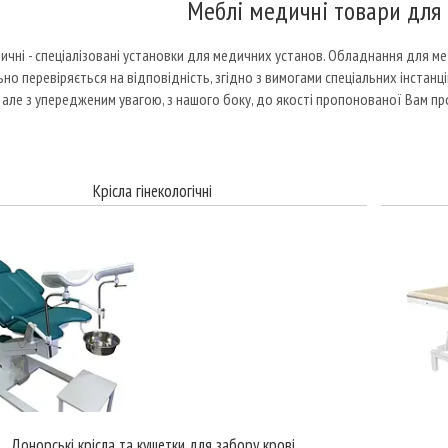
Меблі медичні товари для 
ичні - спеціалізовані установки для медичних установ. Обладнання для м
но перевіряється на відповідність, згідно з вимогами спеціальних інстанці
 але з упередженим увагою, з нашого боку, до якості пропонованої Вам пр
Крісла гінекологічні
Донорські крісла та кушетки для забору крові