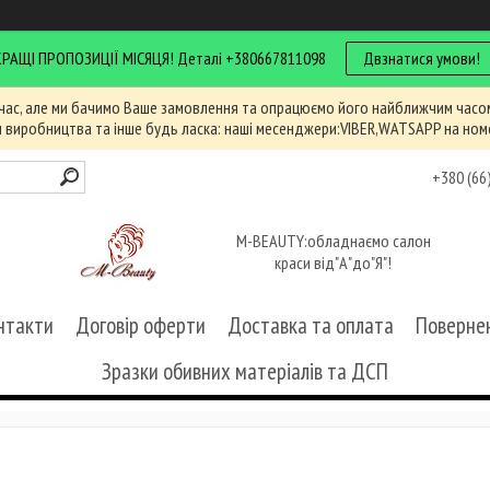
КРАЩІ ПРОПОЗИЦІЇ МІСЯЦЯ! Деталі +380667811098
Двзнатися умови!
час, але ми бачимо Ваше замовлення та опрацюємо його найближчим часом
и виробництва та інше будь ласка: наші месенджери:VIBER,WATSAPP на ном
+380 (66
M-BEAUTY:обладнаємо салон
краси від"А"до"Я"!
нтакти
Договір оферти
Доставка та оплата
Повернен
Зразки обивних матеріалів та ДСП