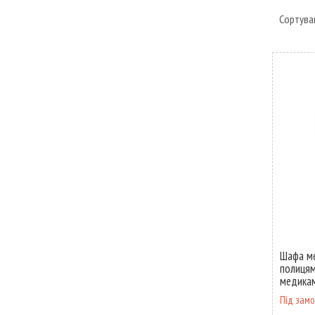
Шафа ме
полицям
медикам
Під зам