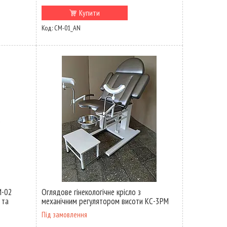
Купити
СМ-01_AN
М-02
Оглядове гінекологічне крісло з
 та
механічним регулятором висоти КС-3РМ
Під замовлення