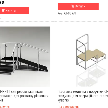
0 ₴
Купити
Купити
КЛ-01_AN
1
МР-ПП для реабілітації після
Підставка медична з поручнем С
ренажер для розвитку рівноваги
сходинки для операційного столу
ніг
кушетки
овлення
Під замовлення