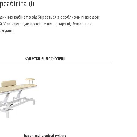
реабілітації
едичних кабінетів відбирається з особливим підходом,
й. У зв'язку з цим поповнення товару відбувається
одукції.
Кушетки ендоскопічні
Інвалідні колісні крісла