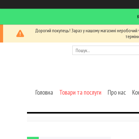
Дорогий покупець! Зараз у нашому магазині неробочий 
термін
Головна
Товари та послуги
Про нас
Ко