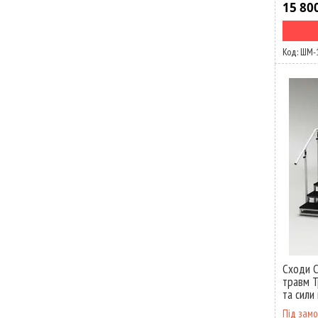
15 80
ШМ-
Сходи С
травм Т
та сили 
Під зам