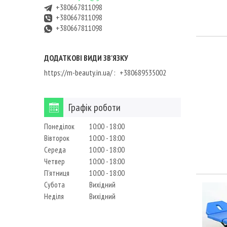
+380667811098
+380667811098
+380667811098
https://m-beauty.in.ua/
+380689535002
Графік роботи
Понеділок
10:00
18:00
Вівторок
10:00
18:00
Середа
10:00
18:00
Четвер
10:00
18:00
Пʼятниця
10:00
18:00
Субота
Вихідний
Неділя
Вихідний