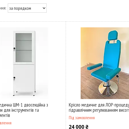
дична ШМ-1 двосекційна з
Крісло медичне для ЛОР-процеду
и для інструментів та
гідравлічним регулюванням висо
ентів
Під замовлення
овлення
24 000 ₴