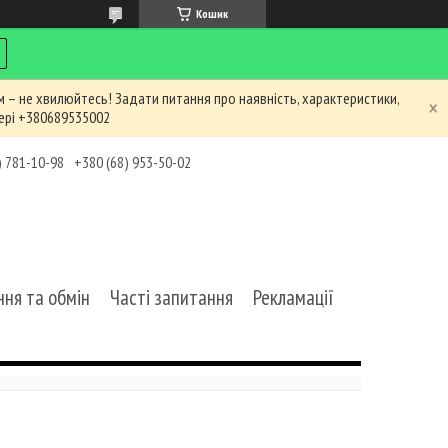
Кошик
 – не хвилюйтесь! Задати питання про наявність, характеристики,
ері +380689535002
) 781-10-98
+380 (68) 953-50-02
ня та обмін
Часті запитання
Рекламації