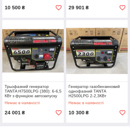
двома розетками
10 500
29 901
₴
₴
Трьофазний генератор
Генератор газобензиновий
TANTA H7500LPG (380): 6-6,5
однофазний TANTA
КВт з функцією автозапуску
H2500LPG 2-2,3КВт
для забезпечення
працюють котли та колонки
Немає в наявності
Немає в наявності
електроживлення дому чи
офісу
24 001
10 300
₴
₴