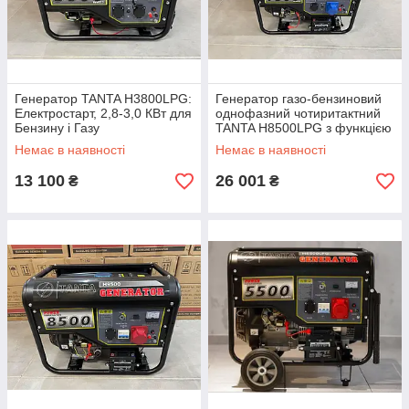
Генератор TANTA H3800LPG:
Генератор газо-бензиновий
Електростарт, 2,8-3,0 КВт для
однофазний чотиритактний
Бензину і Газу
TANTA H8500LPG з функцією
автозапуску
Немає в наявності
Немає в наявності
13 100
26 001
₴
₴