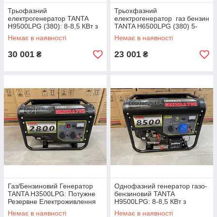
Трьофазний
Трьохфазний
електрогенератор TANTA
електрогенератор газ бензин
H9500LPG (380): 8-8,5 КВт з
TANTA H6500LPG (380) 5-
функцією автозапуску для
5,5КВт з автозапуском
Немає в наявності
Немає в наявності
офісу, магазину, салону
краси
30 001
23 001
₴
₴
Газ/Бензиновий Генератор
Однофазний генератор газо-
TANTA H3500LPG: Потужне
бензиновий TANTA
Резервне Електроживлення
H9500LPG: 8-8,5 КВт з
функцією автозапуску та
Немає в наявності
Немає в наявності