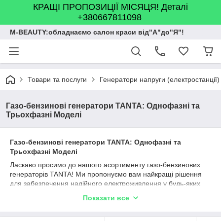
КРАЩІ ПРОПОЗИЦІЇ МІСЯЦЯ! Деталі
+380667811098
M-BEAUTY:обладнаємо салон краси від"А"до"Я"!
Товари та послуги
Генератори напруги (електростанції)
Газо-бензинові генератори TANTA: Однофазні та
Трьохфазні Моделі
Газо-бензинові генератори TANTA: Однофазні та
Трьохфазні Моделі
Ласкаво просимо до нашого асортименту газо-бензинових
генераторів TANTA! Ми пропонуємо вам найкращі рішення
для забезпечення надійного електроживлення у будь-яких
умовах.
Показати все
Навіщо обирати газо-бензинові
генератори TANTA?