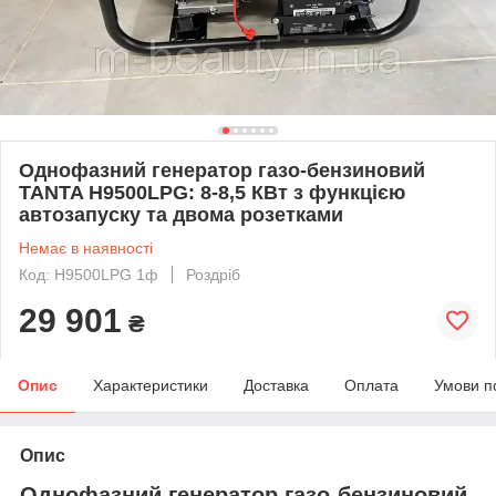
Однофазний генератор газо-бензиновий
TANTA H9500LPG: 8-8,5 КВт з функцією
автозапуску та двома розетками
Немає в наявності
Код: H9500LPG 1ф
Роздріб
29 901
₴
Опис
Характеристики
Доставка
Оплата
Умови п
Опис
Однофазний генератор газо-бензиновий