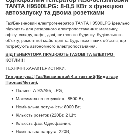
TANTA H9500LPG: 8-8,5 КВт з функцією
автозапуску та двома розетками
Газ/Бензиновий електрогенератор TANTA H9500LPG ідеально
підходять для резервного електропостачання: магазину,
офісу, складу, кафе, дачі, житлового будинку, будівельного
об'єкту, ремонтної майстерні та будь-яких інших об'єктів, що
потребують автономного електропостачання.
ВІД ГЕНЕРАТОРА ПРАЦЮЮТЬ ГАЗОВІ ТА ЕЛЕКТРО-
КОТЛИ!!!
ТЕХНІЧНІ ХАРАКТЕРИСТИКИ:
Тип двигуна: ¦Газ/Бензиновий 4-х тактний(Види газу
Пропан/Метан).
Паливо: А-92/А95; LPG;
Максимальна потужність: 8500 Вт;
Номінальна потужність: 8000 Вт;
Кількість розеток (220В): 2 Шт;
Кількість фаз: Однофазний;
Номінальна напруга: 220В;