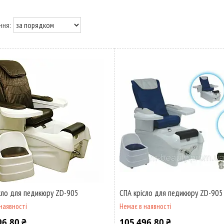
сло для педикюру ZD-905
СПА крісло для педикюру ZD-905
наявності
Немає в наявності
96,80 ₴
105 496,80 ₴