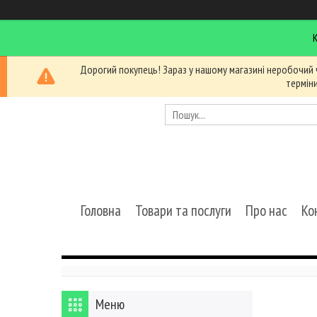
Дорогий покупець! Зараз у нашому магазині неробочий 
термін
Головна
Товари та послуги
Про нас
Ко