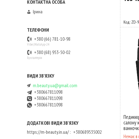
Ірина
ZD-9
+380 (66) 781-10-98
Viber,WatsApp-24
+380 (68) 953-50-02
Бухгалтерія
m.beauty.ua@gmail.com
+380667811098
+380667811098
+380667811098
Педикюр
салону 
ванночк
https://m-beauty.in.ua/
+380689535002
Немає в 