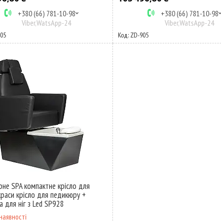
+380 (66) 781-10-98
+380 (66) 781-10-98
Viber,WatsApp-24
Viber,WatsApp-24
05
ZD-905
не SPA компактне крісло для
краси крісло для педикюру +
а для ніг з Led SP928
наявності