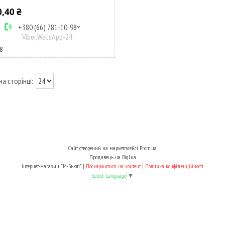
0,40 ₴
+380 (66) 781-10-98
Viber,WatsApp-24
8
Сайт створений на маркетплейсі
Prom.ua
Продавець на Bigl.ua
Інтернет-магазин "М-Бьюті" |
Поскаржитися на контент
|
Політика конфіденційності
Select Language
▼