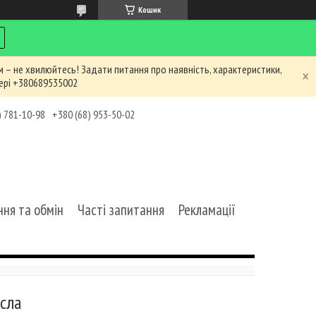
Кошик
 – не хвилюйтесь! Задати питання про наявність, характеристики,
ері +380689535002
) 781-10-98
+380 (68) 953-50-02
ня та обмін
Часті запитання
Рекламації
сла