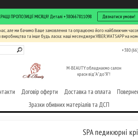
КРАЩІ ПРОПОЗИЦІЇ МІСЯЦЯ! Деталі +380667811098
Двзнатися умови!
час, але ми бачимо Ваше замовлення та опрацюємо його найближчим часом
и виробництва та інше будь ласка: наші месенджери:VIBER,WATSAPP на ном
+380 (66
M-BEAUTY:обладнаємо салон
краси від"А"до"Я"!
нтакти
Договір оферти
Доставка та оплата
Повернен
Зразки обивних матеріалів та ДСП
SPA педикюрні крі