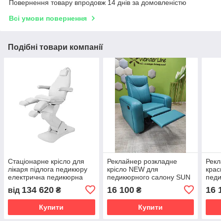
Повернення товару впродовж 14 днів за домовленістю
Всі умови повернення
Подібні товари компанії
Стаціонарне крісло для
Реклайнер розкладне
Рекл
лікаря підлога педикюру
крісло NEW для
крас
електрична педикюрна
педикюрного салону SUN
пед
кушетка Cubo на 3 мотори
SPA крісла для педикюру
для 
134 620
16 100
16 
від
₴
₴
ламі
Купити
Купити