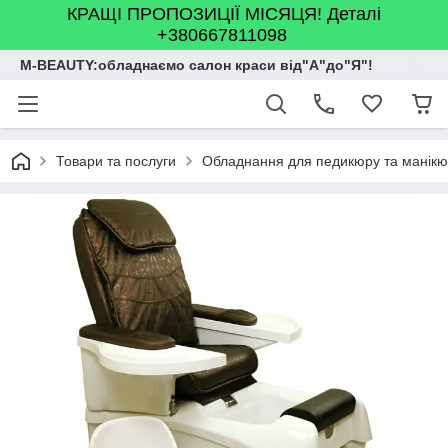
КРАЩІ ПРОПОЗИЦІЇ МІСЯЦЯ! Деталі
+380667811098
M-BEAUTY:обладнаємо салон краси від"А"до"Я"!
Товари та послуги
Обладнання для педикюру та манік