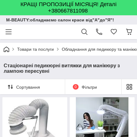
КРАЩІ ПРОПОЗИЦІЇ МІСЯЦЯ! Деталі
+380667811098
M-BEAUTY:обладнаємо салон краси від"А"до"Я"!
Товари та послуги
Обладнання для педикюру та манік
Стаціонарні педикюрні витяжки для манікюру з
лампою пересувні
Сортування
0
Фільтри