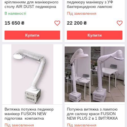
кріпленням для манікюрного
педикюру манікюру з УФ
столу AIR DUST педикюрна
бактерицидною лампою
витяжка для салону краси
педикюрний пилосос
В наявності
Під замовлення
UNIVERSAL UF
15 650
22 200
₴
₴
Купити
Купити
Витяжка потужна педикюр
Потужна витяжка з лампою
манікюр FUSION NEW
для салону краси FUSION
підлогова компактна
NEW PLUS 2 в 1 ВИТЯЖКА
потужна витяжка в салон з
ПЕДИКЮРУ манікюр
Під замовлення
Під замовлення