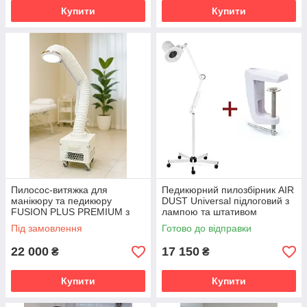
Купити
Купити
Пилосос-витяжка для
Педикюрний пилозбірник AIR
манікюру та педикюру
DUST Universal підлоговий з
FUSION PLUS PREMIUM з
лампою та штативом
тумбою з нержавіючої сталі в
Під замовлення
Готово до відправки
білому кольорі
22 000
17 150
₴
₴
Купити
Купити