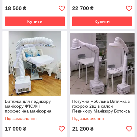
лампою
КЕРАТИНУ
18 500
22 700
₴
₴
Купити
Купити
Витяжка для педикюру
Потужна мобільна Витяжка з
манікюру Ф'ЮЖН
гофрою 2в1 в салон
професійна манікюрна
Педикюру Манікюру Ботокса
витяжка для педикюру з LED
Кератина витяжка Ф'ЮЖН
Під замовлення
Під замовлення
лампою та гофрою
Трансформер
17 000
21 200
₴
₴