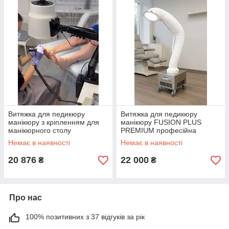
Витяжка для педикюру
Витяжка для педикюру
манікюру з кріпленням для
манікюру FUSION PLUS
манікюрного столу
PREMIUM професійна
педикюрна витяжка KERATEX
педикюрна з LED лампою
Немає в наявності
Немає в наявності
Nail Series
пересувна
20 876
22 000
₴
₴
Про нас
100% позитивних з 37 відгуків за рік