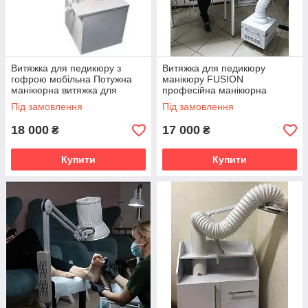
Витяжка для педикюру з
Витяжка для педикюру
гофрою мобільна Потужна
манікюру FUSION
манікюрна витяжка для
професійна манікюрна
манікюру професійна
витяжка для педикюру з LED
Під замовлення
Під замовлення
педикюрна
лампою пересувна
18 000
17 000
₴
₴
Купити
Купити