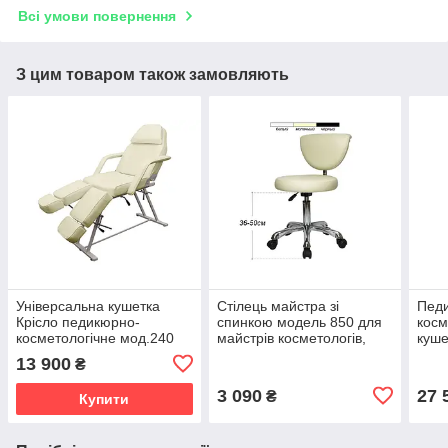
Всі умови повернення
З цим товаром також замовляють
Універсальна кушетка
Стілець майстра зі
Пед
Крісло педикюрно-
спинкою модель 850 для
косм
косметологічне мод.240
майстрів косметологів,
куше
кушетка для педикюру для
Манікюрний стільчик
розд
13 900
₴
косметолога
3 090
27 
₴
Купити