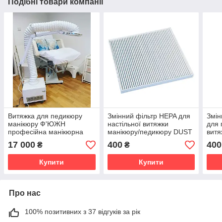
Подібні товари компанії
Витяжка для педикюру
Змінний фільтр HEPA для
Змін
манікюру Ф'ЮЖН
настільної витяжки
для 
професійна манікюрна
манікюру/педикюру DUST
витя
витяжка для педикюру з
ProN1
DUS
17 000
400
400
₴
₴
LED лампою та гофрою
Купити
Купити
Про нас
100% позитивних з 37 відгуків за рік