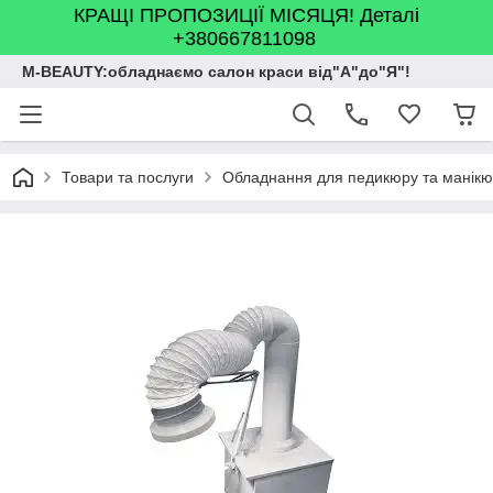
КРАЩІ ПРОПОЗИЦІЇ МІСЯЦЯ! Деталі
+380667811098
M-BEAUTY:обладнаємо салон краси від"А"до"Я"!
Товари та послуги
Обладнання для педикюру та манік