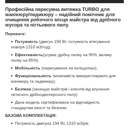
Професійна пересувна витяжка TURBO для
манікюру/педикюру – надійний помічник для
очищення робочого місця майстра від дрібного
мусора та нігтьового пилу.
Переваги:
Потужність
(двигун 194 Вт, потужність втягування
повітря 1310 м3/год);
Ефективність
(усуває дрібну пилку на 95%, велику
пилку на 85%);
Мобільність
(пересування на коліщатках);
Функціональність
(можливість використовувати для
манікюру та педикюру);
Безпека
(захищає майстрів і клієнтів від влучення
летючого дрібнодисперсного пилу)
Дана модель сертифікована на відповідність
стандартам якості та безпеки
БАЗОВА КОМПЛЕКТАЦІЯ:
Потужність двигуна 194 Вт, 1310 м3/рік;