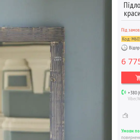
Підло
крас
Під замо
Код:
М60
Відпр
6 77
+380 (
Viber,
поверненн