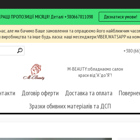
КРАЩІ ПРОПОЗИЦІЇ МІСЯЦЯ! Деталі +380667811098
Двзнатися умови!
час, але ми бачимо Ваше замовлення та опрацюємо його найближчим часом
и виробництва та інше будь ласка: наші месенджери:VIBER,WATSAPP на ном
+380 (66
M-BEAUTY:обладнаємо салон
краси від"А"до"Я"!
нтакти
Договір оферти
Доставка та оплата
Повернен
Зразки обивних матеріалів та ДСП