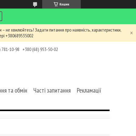
Кошик
 – не хвилюйтесь! Задати питання про наявність, характеристики,
ері +380689535002
) 781-10-98
+380 (68) 953-50-02
ня та обмін
Часті запитання
Рекламації