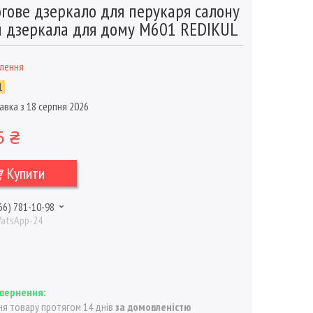
гове дзеркало для перукаря салону
и дзеркала для дому M601 REDIKUL
влення
1
авка з 18 серпня 2026
5 ₴
Купити
66) 781-10-98
WatsApp-24
я товару протягом 14 днів
за домовленістю