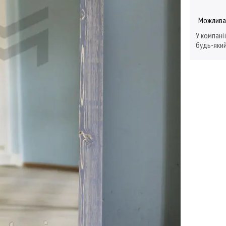
У компані
будь-який