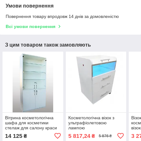
Умови повернення
Повернення товару впродовж 14 днів за домовленістю
Всі умови повернення
З цим товаром також замовляють
Вітрина косметологічна
Косметологічна візок з
Візо
шафа для косметики
ультрафіолетовою
косм
стелаж для салону краси
лампою
візо
М500
поли
14 125
5 817,24
3 2
₴
₴
5 876 ₴