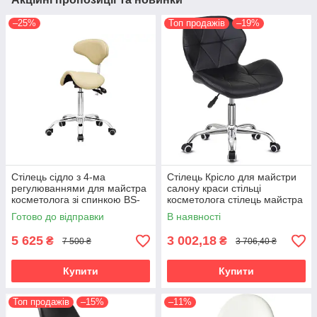
–25%
Топ продажів
–19%
Стілець сідло з 4-ма
Стілець Крісло для майстри
регулюваннями для майстра
салону краси стільці
косметолога зі спинкою BS-
косметолога стілець майстра
7015 стільці для стоматологів
манікюру крісла для клієнтів
Готово до відправки
В наявності
Стар-Нью
5 625
3 002,18
₴
₴
7 500 ₴
3 706,40 ₴
Купити
Купити
Топ продажів
–15%
–11%