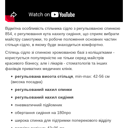
Відмітна особливість стільчика сідло з регульованою спинкою
854, є регулювання кута нахилу сидіння, що сприяє вибрати
майстру самотужки, то робоче положення основних частин
стільця-сідло, в якому буде знаходиться комфортно.
Стілець сідло зі спинкою хромованою базі з коліщатками -
користується популярністю не тільки серед майстрів
красивого бізнесу, але і лікарів - стоматологів та інших
фахівців приватних медичних клінік.
регульована висота стільця
, min-max: 42-56 см
(висока посадка)
регульований нахил спинки
регульований нахил сидіння
пневматичний підйомник
обертання сидіння на 180
про
широка спинка для підтримки поперекового відділу
розміри сидіння: 42х36 см