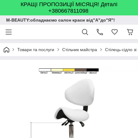
КРАЩІ ПРОПОЗИЦІЇ МІСЯЦЯ! Деталі
+380667811098
M-BEAUTY:обладнаємо салон краси від"А"до"Я"!
Товари та послуги
Стільчик майстра
Стілець-сідло з