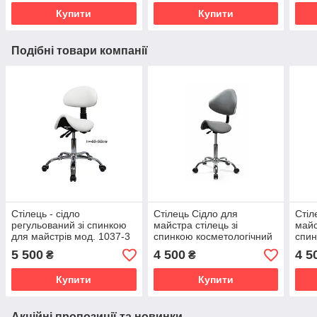
Купити
Купити
Подібні товари компанії
Стілець - сідло
Стілець Сідло для
Стіл
регульований зі спинкою
майстра стілець зі
майс
для майстрів мод. 1037-3
спинкою косметологічний
спин
HY
стілець сідло СІРИЙ
стіл
5 500
4 500
4 5
₴
₴
стоматологічний 854/А
стом
Купити
Купити
Акційні пропозиції та новинки