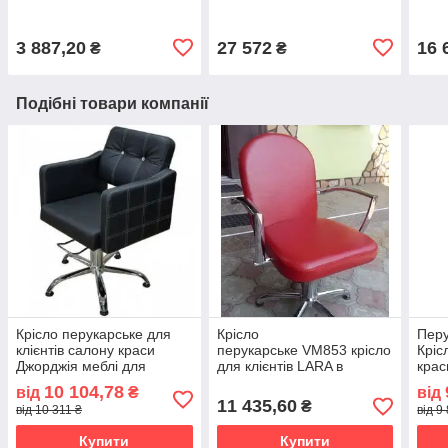
сало
3 887,20
27 572
16 
₴
₴
Подібні товари компанії
Крісло перукарське для
Крісло
Перу
клієнтів салону краси
перукарське VM853 крісло
Кріс
Джорджія меблі для
для клієнтів LARA в
крас
перукаря перукаря
перукарський та
перу
10 104,78
від
₴
від
манікюрний зал салону
11 435,60
₴
від 10 311 ₴
від 9
краси
Купити
Купити