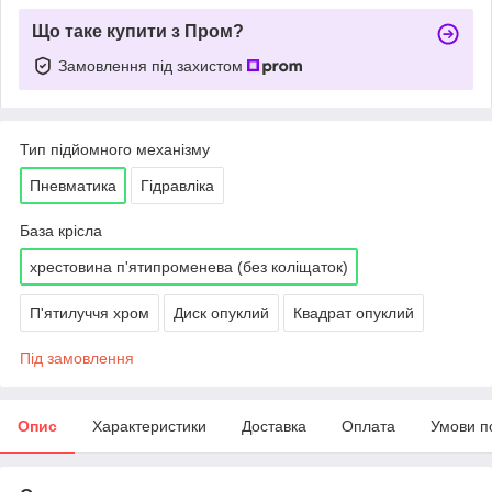
Що таке купити з Пром?
Замовлення під захистом
Тип підйомного механізму
Пневматика
Гідравліка
База крісла
хрестовина п'ятипроменева (без коліщаток)
П'ятилуччя хром
Диск опуклий
Квадрат опуклий
Під замовлення
Опис
Характеристики
Доставка
Оплата
Умови п