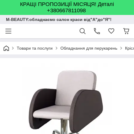
КРАЩІ ПРОПОЗИЦІЇ МІСЯЦЯ! Деталі
+380667811098
M-BEAUTY:обладнаємо салон краси від"А"до"Я"!
Товари та послуги
Обладнання для перукарень
Кріс