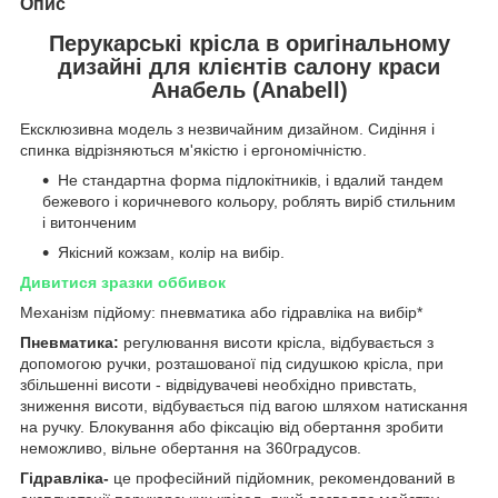
Опис
Перукарські крісла в оригінальному
дизайні для клієнтів салону краси
Анабель (Anabell)
Ексклюзивна модель з незвичайним дизайном. Сидіння і
спинка відрізняються м'якістю і ергономічністю.
Не стандартна форма підлокітників, і вдалий тандем
бежевого і коричневого кольору, роблять виріб стильним
і витонченим
Якісний кожзам, колір на вибір.
Дивитися зразки оббивок
Механізм підйому: пневматика або гідравліка на вибір*
Пневматика:
регулювання висоти крісла, відбувається з
допомогою ручки, розташованої під сидушкою крісла, при
збільшенні висоти - відвідувачеві необхідно привстать,
зниження висоти, відбувається під вагою шляхом натискання
на ручку. Блокування або фіксацію від обертання зробити
неможливо, вільне обертання на 360градусов.
Гідравліка-
це професійний підйомник, рекомендований в