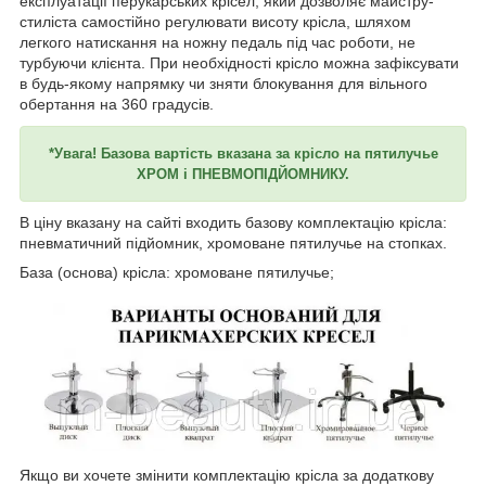
експлуатації перукарських крісел, який дозволяє майстру-
стиліста самостійно регулювати висоту крісла, шляхом
легкого натискання на ножну педаль під час роботи, не
турбуючи клієнта. При необхідності крісло можна зафіксувати
в будь-якому напрямку чи зняти блокування для вільного
обертання на 360 градусів.
*Увага! Базова вартість вказана за крісло на пятилучье
ХРОМ і ПНЕВМОПІДЙОМНИКУ.
В ціну вказану на сайті входить базову комплектацію крісла:
пневматичний підйомник, хромоване пятилучье на стопках.
База (основа) крісла: хромоване пятилучье;
Якщо ви хочете змінити комплектацію крісла за додаткову