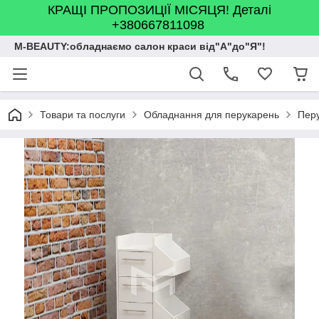
КРАЩІ ПРОПОЗИЦІЇ МІСЯЦЯ! Деталі
+380667811098
M-BEAUTY:обладнаємо салон краси від"А"до"Я"!
Товари та послуги
Обладнання для перукарень
Перу