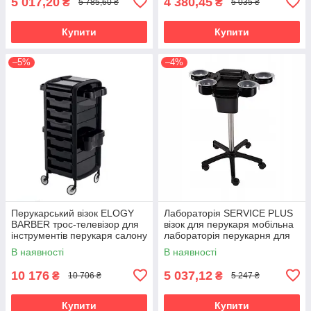
5 017,20
4 380,45
₴
₴
5 785,60 ₴
5 035 ₴
Купити
Купити
–5%
–4%
Перукарський візок ELOGY
Лабораторія SERVICE PLUS
BARBER трос-телевізор для
візок для перукаря мобільна
інструментів перукаря салону
лабораторія перукарня для
краси Італія
фарбування
В наявності
В наявності
10 176
5 037,12
₴
₴
10 706 ₴
5 247 ₴
Купити
Купити