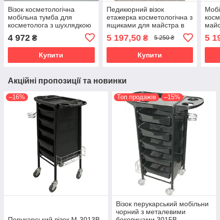
Візок косметологічна
Педикюрний візок
Моб
мобільна тумба для
етажерка косметологічна з
косм
косметолога з шухлядкою
ящиками для майстра в
майс
ZD-108V
салон краси ДОД-10б
ящик
4 972
5 197,50
5 1
₴
₴
5 250 ₴
ДОД
Купити
Купити
Акційні пропозиції та новинки
–16%
Топ продажів
–15%
Візок перукарський мобільни
чорний з металевими
Перукарський візок М-3013В
боковинами 3015В