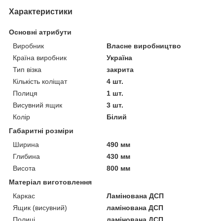
Характеристики
Основні атрибути
Виробник
Власне виробництво
Країна виробник
Україна
Тип візка
закрита
Кількість коліщат
4 шт.
Полиця
1 шт.
Висувний ящик
3 шт.
Колір
Білий
Габаритні розміри
Ширина
490 мм
Глибина
430 мм
Висота
800 мм
Матеріал виготовлення
Каркас
Ламінована ДСП
Ящик (висувний)
ламінована ДСП
Полиці
ламінована ДСП