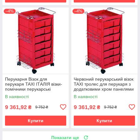
–4%
–4%
Перукарня Візок для
Червоний перукарський візок
перукаря TAXI ІТАЛІЯ візки-
TAXI тролес для перукаря з
помічники перукарські
додатковими хром панелями
червоного кольору
на колесах
В наявності
В наявності
9 361,92
9 361,92
₴
₴
9 752 ₴
9 752 ₴
Купити
Купити
Показати ще