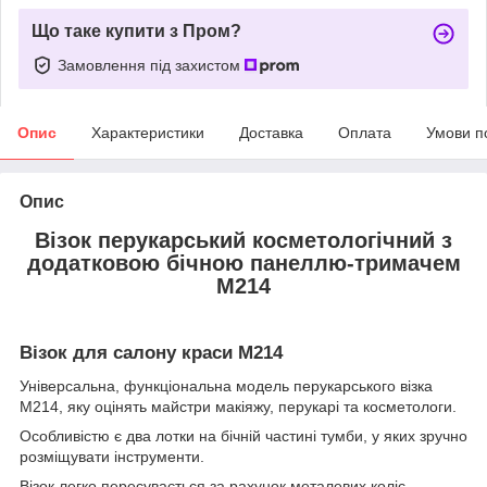
Що таке купити з Пром?
Замовлення під захистом
Опис
Характеристики
Доставка
Оплата
Умови п
Опис
Візок перукарський косметологічний з
додатковою бічною панеллю-тримачем
M214
Візок для салону краси М214
Універсальна, функціональна модель перукарського візка
М214, яку оцінять майстри макіяжу, перукарі та косметологи.
Особливістю є два лотки на бічній частині тумби, у яких зручно
розміщувати інструменти.
Візок легко пересувається за рахунок металевих коліс.