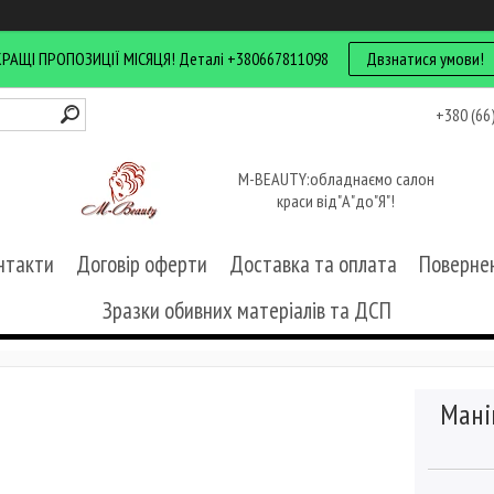
КРАЩІ ПРОПОЗИЦІЇ МІСЯЦЯ! Деталі +380667811098
Двзнатися умови!
+380 (66
M-BEAUTY:обладнаємо салон
краси від"А"до"Я"!
нтакти
Договір оферти
Доставка та оплата
Повернен
Зразки обивних матеріалів та ДСП
Мані