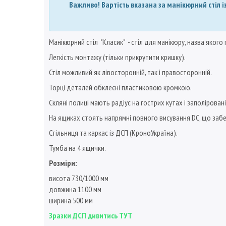
Важливо! Вартість вказана за манікюрний стіл і
Манікюрний стіл "Класик" - стіл для манікюру, назва яког
Легкість монтажу (тільки прикрутити кришку).
Стіл можливий як лівосторонній, так і правосторонній.
Торці деталей обклеєні пластиковою кромкою.
Скляні полиці мають радіус на гострих кутах і заполірован
На ящиках стоять напрямні повного висування DC, що забе
Стільниця та каркас із ДСП (КроноУкраїна).
Тумба на 4 ящички.
Розміри:
висота 730/1000 мм
довжина 1100 мм
ширина 500 мм
Зразки ДСП дивитись ТУТ