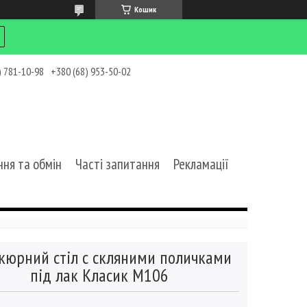
Кошик
) 781-10-98
+380 (68) 953-50-02
ня та обмін
Часті запитання
Рекламації
кюрний стіл c скляними поличками
під лак Класик М106