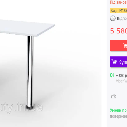
Під замо
Код:
М10
Відпр
5 58
Куп
+380 (
Viber,
поверненн