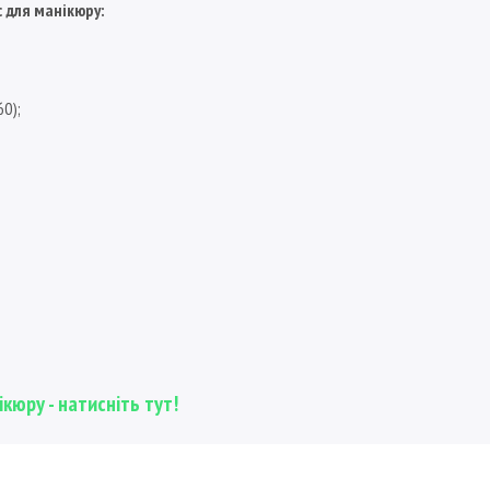
с для манікюру:
60);
кюру - натисніть тут!