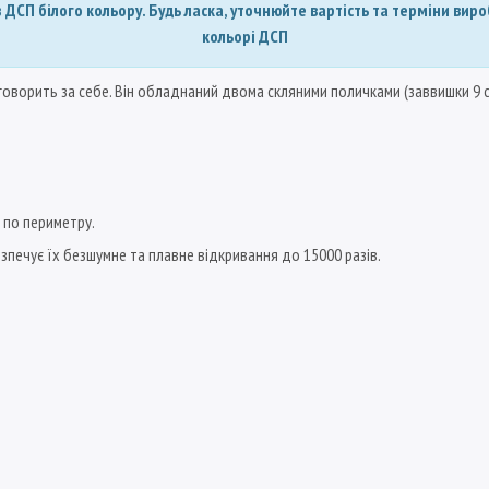
з ДСП білого кольору. Будь ласка, уточнюйте вартість та терміни ви
кольорі ДСП
о говорить за себе. Він обладнаний двома скляними поличками (заввишки 9 
і по периметру.
зпечує їх безшумне та плавне відкривання до 15000 разів.