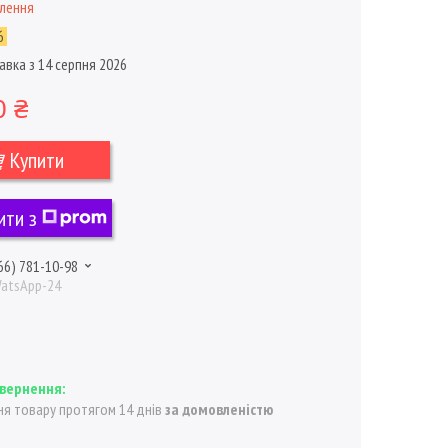
влення
6
авка з 14 серпня 2026
0 ₴
Купити
ити з
66) 781-10-98
WatsApp-24
я товару протягом 14 днів
за домовленістю