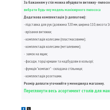
За бажанням у стіл можна вбудувати витяжку - пилосо
вибрати будь-яку модель манікюрного пилососа
Додаткова комплектація (з доплатою):
- підставка для рук (довжина 320 мм, ширина 110, висота 1
- врізання витяжки;
- комплектація колесами (пластмасовими);
- комплектація колесами (металевими);
- замок на ящик;
- фасади, торці кришки та надбудови в кольорі;
- функція "компакт" - складана стільниця;
- комплектація розетками.
Розмір доплати уточнюйте у менеджера магазину.
Переглянути весь асортимент столів для мані