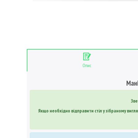
Опис
Мані
Зве
Якщо необхідно відправити стіл у зібраному вигля