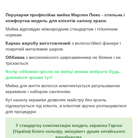
Перукарня професійна мийка Марлен Люкс - стильна і
комфортна модель для клієнтів салону краси.
Мийка відповідає міжнародним стандартам і гігієнічним
нормам.
Каркас виробу виготовлений
з вологостійкої фанери і
покритий металевим шаром.
Оббивка
з високоякісного шкірозамінника не блякне і не
тріскається.
Колір оббивки крісла на мийці можна вибрати будь -
дивимося зразки тут!
Мийка для миття волосся комплектується регульованою
керамікою і набором сантехніки.
Кут нахилу кераміки дозволяє майстру без зусиль
підлаштується під клієнта, а клієнтові зручно розташуватися
для процедури.
У стандартну комплектацію входить кераміка Гарсон
(Україна) білого кольору, змішувач+ душик китайського
виробництва.