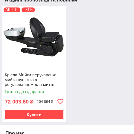
АКЦІЯ!
–31%
Крісла Мийки перукарська
мийка-кушетка з
регулюванням для миття
голови електромойка для
Готово до відправки
салону краси 6001
72 003,60
₴
104 864 ₴
Купити
Про нас