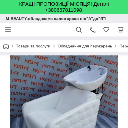
КРАЩІ ПРОПОЗИЦІЇ МІСЯЦЯ! Деталі
+380667811098
M-BEAUTY:обладнаємо салон краси від"А"до"Я"!
Товари та послуги
Обладнання для перукарень
Перу