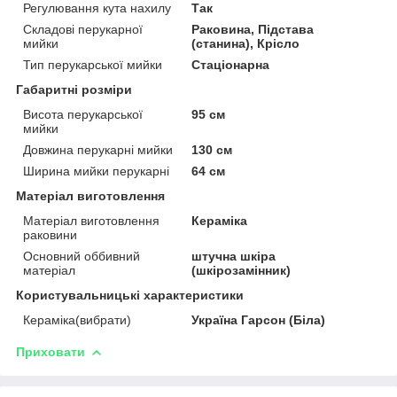
Регулювання кута нахилу
Так
Складові перукарної
Раковина, Підстава
мийки
(станина), Крісло
Тип перукарської мийки
Стаціонарна
Габаритні розміри
Висота перукарської
95 см
мийки
Довжина перукарні мийки
130 см
Ширина мийки перукарні
64 см
Матеріал виготовлення
Матеріал виготовлення
Кераміка
раковини
Основний оббивний
штучна шкіра
матеріал
(шкірозамінник)
Користувальницькі характеристики
Кераміка(вибрати)
Україна Гарсон (Біла)
Приховати