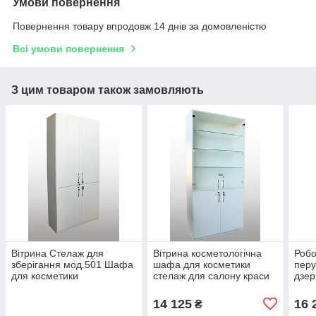
Умови повернення
Повернення товару впродовж 14 днів за домовленістю
Всі умови повернення
З цим товаром також замовляють
Вітрина Стелаж для
Вітрина косметологічна
Робо
зберігання мод.501 Шафа
шафа для косметики
перу
для косметики
стелаж для салону краси
дзер
косметолога для
М500
сало
перукарських салонів
14 125
16 
₴