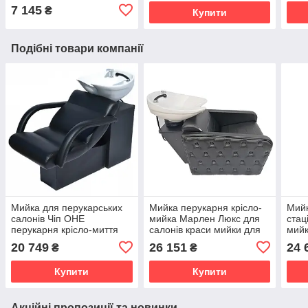
7 145
₴
Купити
Подібні товари компанії
Мийка для перукарських
Мийка перукарня крісло-
Мийк
салонів Чіп ОНЕ
мийка Марлен Люкс для
стац
перукарня крісло-миття
салонів краси мийки для
мийк
миття голови для салонів
голови Barbershop
Елег
20 749
26 151
24 
₴
₴
краси
мий
Купити
Купити
Акційні пропозиції та новинки