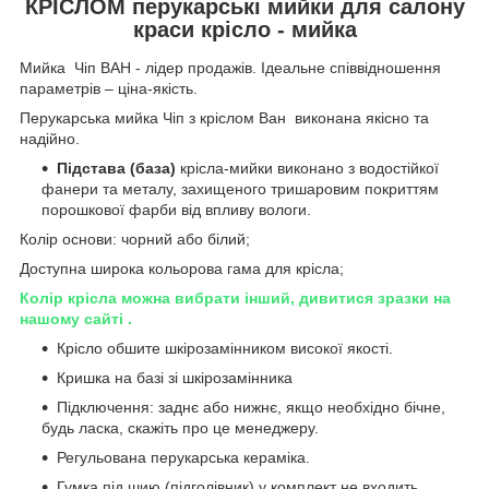
КРІСЛОМ перукарські мийки для салону
краси крісло - мийка
Мийка Чіп ВАН - лідер продажів. Ідеальне співвідношення
параметрів – ціна-якість.
Перукарська мийка Чіп з кріслом Ван виконана якісно та
надійно.
Підстава (база)
крісла-мийки виконано з водостійкої
фанери та металу, захищеного тришаровим покриттям
порошкової фарби від впливу вологи.
Колір основи: чорний або білий;
Доступна широка кольорова гама для крісла;
Колір крісла можна вибрати інший, дивитися зразки на
нашому сайті .
Крісло обшите шкірозамінником високої якості.
Кришка на базі зі шкірозамінника
Підключення: заднє або нижнє, якщо необхідно бічне,
будь ласка, скажіть про це менеджеру.
Регульована перукарська кераміка.
Гумка під шию (підголівник) у комплект не входить