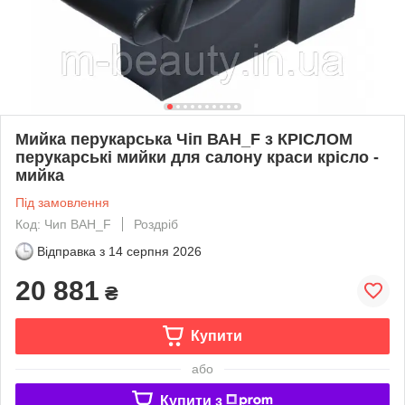
Мийка перукарська Чіп ВАН_F з КРІСЛОМ
перукарські мийки для салону краси крісло -
мийка
Під замовлення
Код: Чип ВАН_F
Роздріб
Відправка з
14 серпня 2026
20 881
₴
Купити
або
Купити з