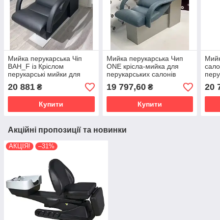
Мийка перукарська Чіп
Мийка перукарська Чип
Мийк
ВАН_F із Кріслом
ONE крісла-мийка для
сало
перукарські мийки для
перукарських салонів
перу
салону краси крісло мийка
краси
митт
20 881
19 797,60
20 
₴
₴
ЧОРНОЮ керамікою
крас
Купити
Купити
Акційні пропозиції та новинки
АКЦІЯ!
–31%