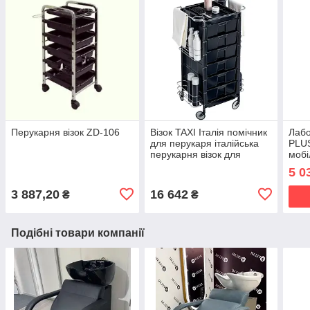
Перукарня візок ZD-106
Візок TAXI Італія помічник
Лабо
для перукаря італійська
PLUS
перукарня візок для
мобі
салону краси
перу
5 0
фар
3 887,20
16 642
₴
₴
Подібні товари компанії