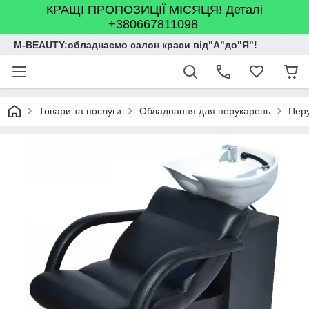
КРАЩІ ПРОПОЗИЦІЇ МІСЯЦЯ! Деталі
+380667811098
M-BEAUTY:обладнаємо салон краси від"А"до"Я"!
Товари та послуги
Обладнання для перукарень
Перу