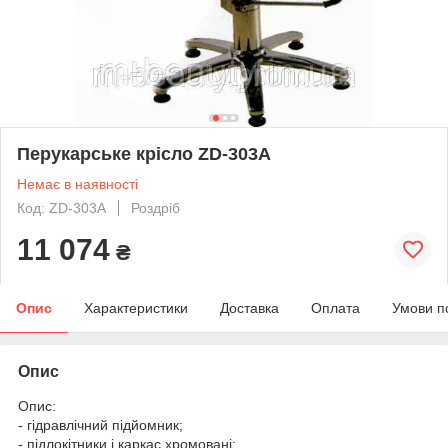
Перукарське крісло ZD-303A
Немає в наявності
Код: ZD-303A
Роздріб
11 074
₴
Опис
Характеристики
Доставка
Оплата
Умови п
Опис
Опис:
- гідравлічний підйомник;
- підлокітники і каркас хромовані;