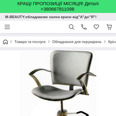
КРАЩІ ПРОПОЗИЦІЇ МІСЯЦЯ! Деталі
+380667811098
M-BEAUTY:обладнаємо салон краси від"А"до"Я"!
Товари та послуги
Обладнання для перукарень
Кріс