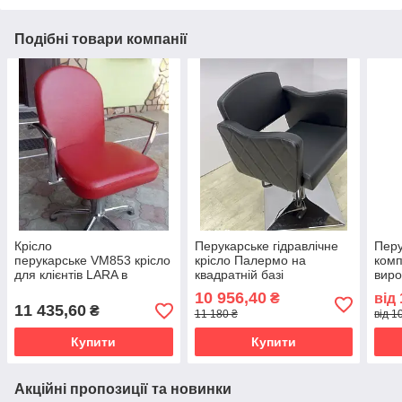
Подібні товари компанії
Крісло
Перукарське гідравлічне
Перу
перукарське VM853 крісло
крісло Палермо на
комп
для клієнтів LARA в
квадратній базі
виро
перукарський та
кріс
10 956,40
₴
від
манікюрний зал салону
(Ric
11 435,60
₴
11 180 ₴
від 1
краси
Купити
Купити
Акційні пропозиції та новинки