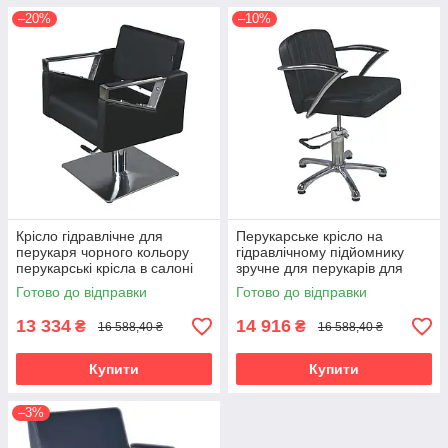
–20%
–10%
Крісло гідравлічне для
Перукарське крісло на
перукаря чорного кольору
гідравлічному підйомнику
перукарські крісла в салоні
зручне для перукарів для
краси модель 6615
клієнтів салону 6639
Готово до відправки
Готово до відправки
13 334
14 916
₴
₴
16 588,40 ₴
16 588,40 ₴
Купити
Купити
–3%