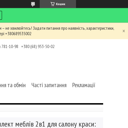
Кошик
 – не хвилюйтесь! Задати питання про наявність, характеристики,
ері +380689535002
) 781-10-98
+380 (68) 953-50-02
ня та обмін
Часті запитання
Рекламації
лект меблів 2в1 для салону краси: