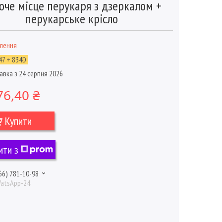
оче місце перукаря з дзеркалом +
перукарське крісло
влення
7 + 834D
авка з 24 серпня 2026
76,40 ₴
Купити
ити з
66) 781-10-98
WatsApp-24