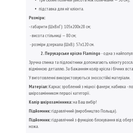
підставка для ніг клієнта.
Розміри:
- габарити (ШхВхГ): 105х200х28 см;
- висота стільниці — 80 см;
- розміри дзеркала (ШхВ): 57х120 см.
2. Перукарське крісло Flamingo
- одна з найпопу
Зручна спинка та підлокітники допомагають клієнту розсла
відмінною деталлю. За бажанням колір крісла і бічних вс
У виготовленні використовуються зносостійкі матеріали.
Матеріал:
Каркас зроблений з міцної фанери; набивка - по
шкірозамінником першої категорії.
Колір шкірозамінника:
на Ваш вибір!
Підйомник:
гідравлічний (виробництво Польща).
Підйомник:
гідравлічний з функцією блокування від оберт
ножа.