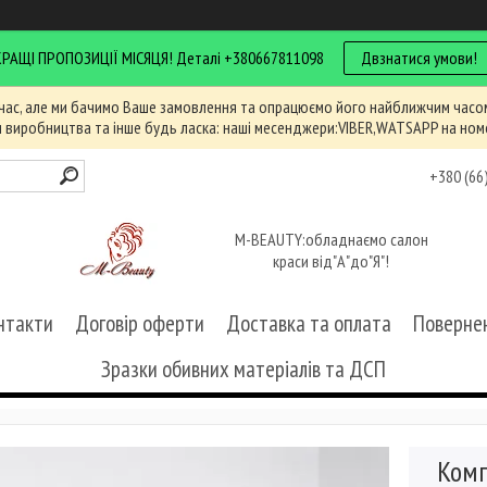
КРАЩІ ПРОПОЗИЦІЇ МІСЯЦЯ! Деталі +380667811098
Двзнатися умови!
час, але ми бачимо Ваше замовлення та опрацюємо його найближчим часом
и виробництва та інше будь ласка: наші месенджери:VIBER,WATSAPP на ном
+380 (66
M-BEAUTY:обладнаємо салон
краси від"А"до"Я"!
нтакти
Договір оферти
Доставка та оплата
Повернен
Зразки обивних матеріалів та ДСП
Комп