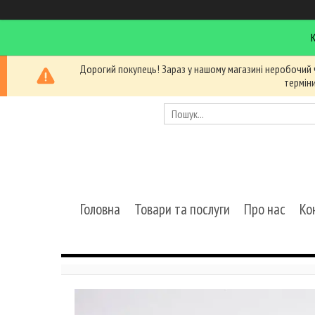
Дорогий покупець! Зараз у нашому магазині неробочий 
термін
Головна
Товари та послуги
Про нас
Ко