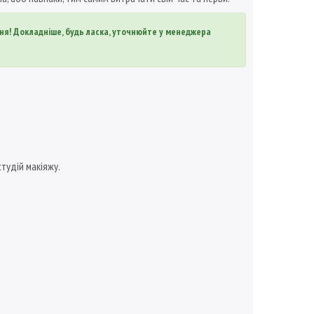
ня! Докладніше, будь ласка, уточнюйте у менеджера
студій макіяжу.