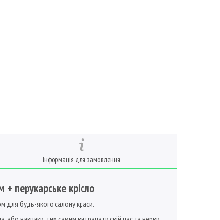
Інформація для замовлення
м + перукарське крісло
ом для будь-якого салону краси.
, або навпаки, тим самим витрачати свій час та нерви.