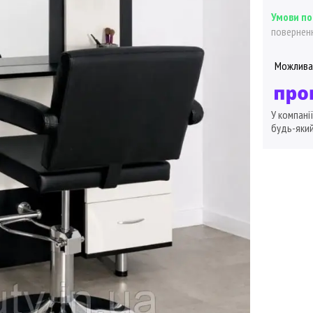
поверненн
У компані
будь-який