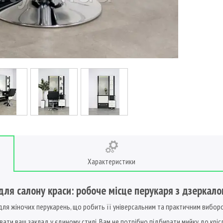
Характеристики
ля салону краси: робоче місце перукаря з дзеркало
 для жіночих перукарень, що робить її універсальним та практичним вибор
ти ваш заклад у єдиному стилі. Вам не потрібно підбирати мийку до крісла