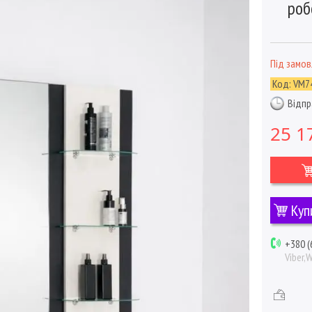
роб
Під замо
Код:
VM74
Відпр
25 1
Куп
+380 (
Viber,