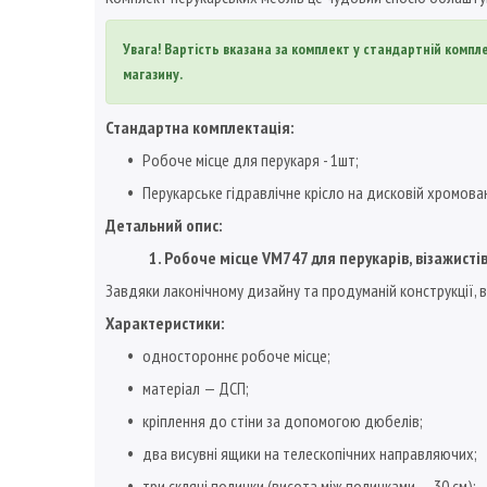
Увага! Вартість вказана за комплект у стандартній комп
магазину.
Стандартна комплектація:
Робоче місце для перукаря - 1шт;
Перукарське гідравлічне крісло на дисковій хромовані
Детальний опис:
1. Робоче місце VM747 для перукарів, візажисті
Завдяки лаконічному дизайну та продуманій конструкції, в
Характеристики:
одностороннє робоче місце;
матеріал — ДСП;
кріплення до стіни за допомогою дюбелів;
два висувні ящики на телескопічних направляючих;
три скляні полички (висота між поличками — 30 см);