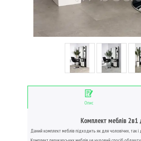
Опис
Комплект меблів 2в1 д
Даний комплект меблів підходить як для чоловічих, так і
Комплект перукарських меблів це чудовий спосіб облаштува