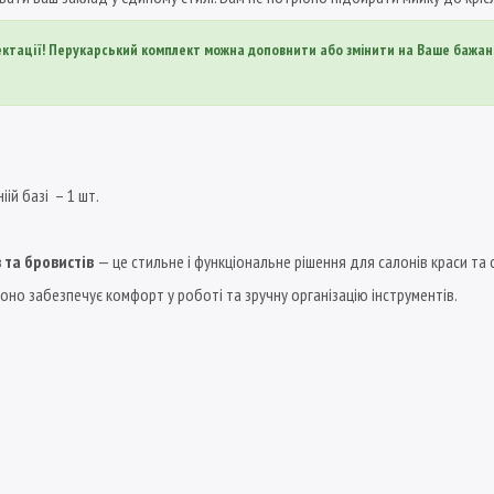
лектації! Перукарський комплект можна доповнити або змінити на Ваше бажан
ій базі – 1 шт.
в та бровистів
— це стильне і функціональне рішення для салонів краси та 
оно забезпечує комфорт у роботі та зручну організацію інструментів.