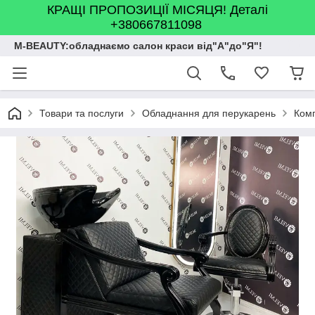
КРАЩІ ПРОПОЗИЦІЇ МІСЯЦЯ! Деталі
+380667811098
M-BEAUTY:обладнаємо салон краси від"А"до"Я"!
Товари та послуги
Обладнання для перукарень
Комп