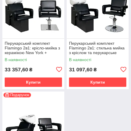
Перукарський комплект
Перукарський комплект
Flamingo 2в1: крісло-мийка з
Flamingo 2в1: стильна мийка
керамікою New York +
з кріслом та перукарське
перукарське крісло квадратна
крісло на хромованій
В наявності
В наявності
хромована база
дисковій базі
33 357,60
31 097,60
₴
₴
Купити
Купити
Подарунок