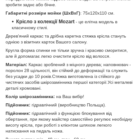
зробити заднє або бічне.
Габаритні розміри мойки (ШхВхГ)
: 75х120х110 см.
Крісло з колекції Mozart
- це елітна модель в
класичному стилі.
Дерев'яний каркас та дрібна каретна стяжка крісла стануть
однією з візитних карток Вашого салону.
Кругла форма спинки не тільки зручна і красиво сморитися,
але й допомагає легко очистити крісло від волосся.
Матеріал:
Каркас зроблений з міцного дерева; наповнювач -
поролон 28 щільності, він стійкий до деформації та служить
без усадки до 10 років.Стяжка виготовлена із стійкого до
чистячих засобів шкірозамінника першої категорії.Усі металеві
деталі хромовані.
Колір шкірозамінника:
на Ваш вибір!
Підйомник:
гідравлічний (виробництво Польща).
Підйомник:
гідравлічний з функцією блокування від
обертання, при якому майстер самостійно регулює необхідну
висоту крісла, при роботі з клієнтом шляхом легкого
натискання на педаль ножа.