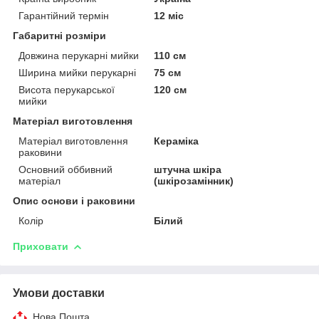
Гарантійний термін
12 міс
Габаритні розміри
Довжина перукарні мийки
110 см
Ширина мийки перукарні
75 см
Висота перукарської
120 см
мийки
Матеріал виготовлення
Матеріал виготовлення
Кераміка
раковини
Основний оббивний
штучна шкіра
матеріал
(шкірозамінник)
Опис основи і раковини
Колір
Білий
Приховати
Умови доставки
Нова Пошта