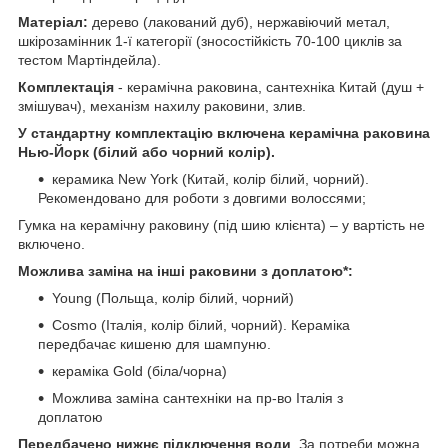
Матеріал:
дерево (лакований дуб), нержавіючий метал,
шкірозамінник 1-ї категорії (зносостійкість 70-100 циклів за
тестом Мартіндейла).
Комплектація
- керамічна раковина, сантехніка Китай (душ +
змішувач), механізм нахилу раковини, злив.
У стандартну комплектацію включена керамічна раковина
Нью-Йорк (білий або чорний колір).
керамика New York (Китай, колір білий, чорний).
Рекомендовано для роботи з довгими волоссями;
Гумка на керамічну раковину (під шию клієнта) – у вартість не
включено.
Можлива заміна на інші раковини з доплатою*:
Young (Польща, колір білий, чорний)
Cosmo (Італія, колір білий, чорний). Кераміка
передбачає кишеню для шампуню.
кераміка Gold (біла/чорна)
Можлива заміна сантехніки на пр-во Італія з
доплатою
Передбачено нижнє підключення води
. За потреби можна