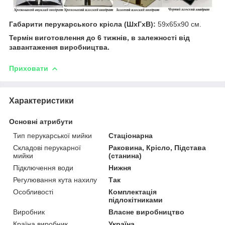
Габарити перукарського крісла (ШхГхВ):
59x65x90 см.
Термін виготовлення до 6 тижнів, в залежності від
завантаження виробництва.
Приховати
Характеристики
Основні атрибути
Тип перукарської мийки
Стаціонарна
Складові перукарної
Раковина, Крісло, Підстава
мийки
(станина)
Підключення води
Нижня
Регулювання кута нахилу
Так
Особливості
Комплектація
підлокітниками
Виробник
Власне виробництво
Країна виробник
Україна