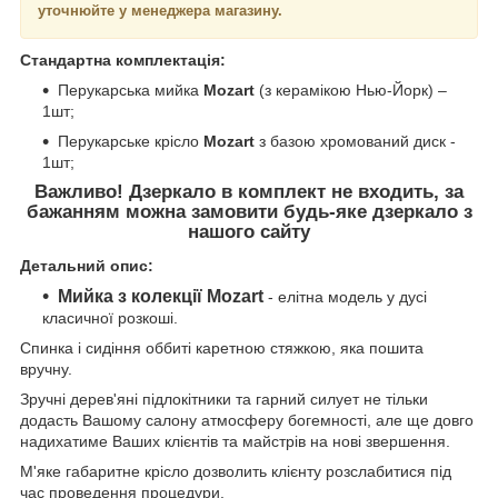
уточнюйте у менеджера магазину.
Стандартна комплектація:
Перукарська мийка
Mozart
(з керамікою Нью-Йорк) –
1шт;
Перукарське крісло
Mozart
з базою хромований диск -
1шт;
Важливо! Дзеркало в комплект не входить, за
бажанням можна замовити будь-яке дзеркало з
нашого сайту
Детальний опис:
Мийка з колекції Mozart
- елітна модель у дусі
класичної розкоші.
Спинка і сидіння оббиті каретною стяжкою, яка пошита
вручну.
Зручні дерев'яні підлокітники та гарний силует не тільки
додасть Вашому салону атмосферу богемності, але ще довго
надихатиме Ваших клієнтів та майстрів на нові звершення.
М'яке габаритне крісло дозволить клієнту розслабитися під
час проведення процедури.