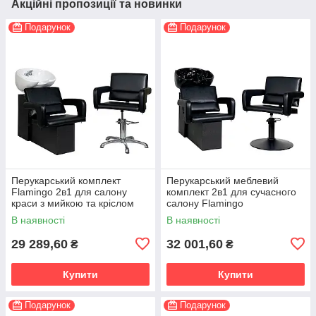
Акційні пропозиції та новинки
Подарунок
Подарунок
Перукарський комплект
Перукарський меблевий
Flamingo 2в1 для салону
комплект 2в1 для сучасного
краси з мийкою та кріслом
салону Flamingо
В наявності
В наявності
29 289,60
32 001,60
₴
₴
Купити
Купити
Подарунок
Подарунок