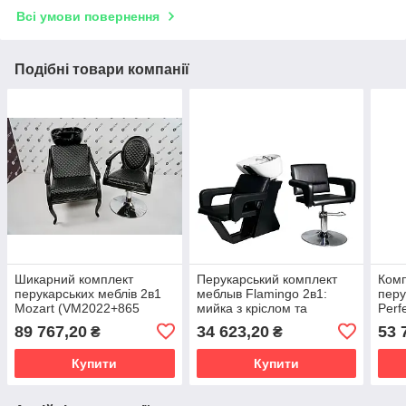
Всі умови повернення
Подібні товари компанії
Шикарний комплект
Перукарський комплект
Комп
перукарських меблів 2в1
меблыв Flamingo 2в1:
перу
Mozart (VM2022+865
мийка з кріслом та
Perf
Black)
перукарське гідравлічне
перу
89 767,20
34 623,20
53 
₴
₴
крісло
Купити
Купити