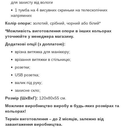
для захисту від вологи
1 тумба на 4 висувних скриньки на телескопічних
напрямних
Колір опори:
золотий, срібний, чорний або білий*
*Можливість виготовлення опори в інших кольорах
уточнюйте у менеджера магазину.
Додаткові опції (з доплатою):
врізна витяжка для манікюру;
врізання витяжки в стільницю;
розетки;
USB розетка;
валик під руку;
захисне скло;
Розмір (ШхВхГ):
120х80х55 см.
Можливе виробництво виробу в будь-яких розмірах та
кольорах!
Термін виготовлення – до 2 місяців, залежно від
завантаження виробництва.