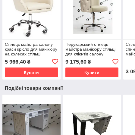
Стілець майстра салону
Перукарський стілець
Стіл
краси крісло для манікюру
майстра манікюру стільці
спин
на колесах стільці
для клієнтів салону
майс
перукарські бежеві Мурат
манікюрна перукарське
Мані
5 966,40
9 175,60
₴
₴
К
крісло майстра VM20
3 0
Купити
Купити
Подібні товари компанії