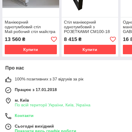
Манікюрний
Стіл манікюрний
Одн
однотумбовий стіл
однотумбовий з
мані
Mali робочий стіл майстра
РОЗЕТКАМИ СМ100-18
GABR
манікюру з скриньками та
стіл для нарощування
наро
13 560
8 415
16 
₴
₴
полицями для
нігтів та корекції
нігт
інструментів VM139
Купити
Купити
Про нас
100% позитивних з 37 відгуків за рік
Працює з 17.01.2018
м. Київ
По всій території України, Київ, Україна
Контакти
Сьогодні вихідний
Показати весь графік роботи