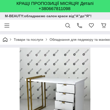
КРАЩІ ПРОПОЗИЦІЇ МІСЯЦЯ! Деталі
+380667811098
M-BEAUTY:обладнаємо салон краси від"А"до"Я"!
Товари та послуги
Обладнання для педикюру та манік