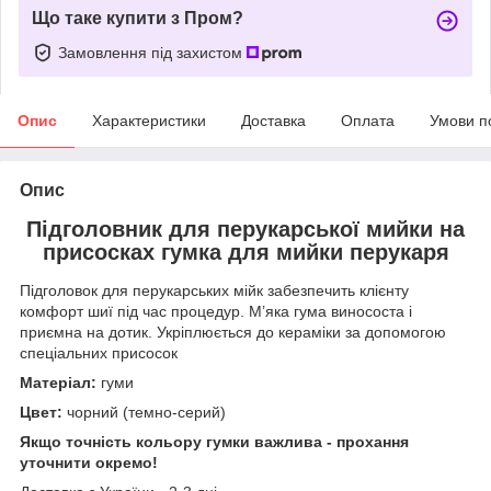
Що таке купити з Пром?
Замовлення під захистом
Опис
Характеристики
Доставка
Оплата
Умови п
Опис
Підголовник для перукарської мийки на
присосках гумка для мийки перукаря
Підголовок для перукарських мійк забезпечить клієнту
комфорт шиї під час процедур. М’яка гума винососта і
приємна на дотик. Укріплюється до кераміки за допомогою
спеціальних присосок
Матеріал:
гуми
Цвет:
чорний (темно-серий)
Якщо точність кольору гумки важлива - прохання
уточнити окремо!