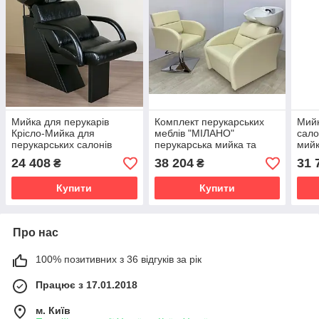
Мийка для перукарів
Комплект перукарських
Мийк
Крісло-Мийка для
меблів "МІЛАНО"
сало
перукарських салонів
перукарська мийка та
мийк
краси перукарська мийка
крісло для перукаря на
золо
24 408
38 204
31 
₴
₴
Black Shelley One
гідравліці
Купити
Купити
Про нас
100% позитивних з 36 відгуків за рік
Працює з 17.01.2018
м. Київ