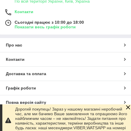
По всій території України, Київ, Україна
Контакти
Сьогодні працює з 10:00 до 18:00
Показати весь графік роботи
Про нас
Контакти
Доставка та оплата
Графік роботи
Повна версія сайту
Дорогий покупець! Зараз у нашому магазині неробочий
час, але ми бачимо Ваше замовлення та опрацюємо його
Сайт створено на маркетплейсі
Prom.ua
найближчим часом – не хвилюйтесь! Задати питання про
наявність, характеристики, терміни виробництва та інше
будь ласка: наші месенджери:VIBER,WATSAPP на номері