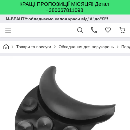
КРАЩІ ПРОПОЗИЦІЇ МІСЯЦЯ! Деталі
+380667811098
M-BEAUTY:обладнаємо салон краси від"А"до"Я"!
Товари та послуги
Обладнання для перукарень
Перу