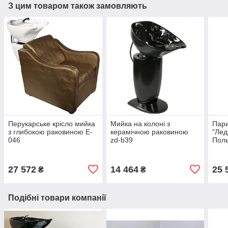
З цим товаром також замовляють
Перукарське крісло мийка
Мийка на колоні з
Пари
з глибокою раковиною E-
керамічною раковиною
"Лед
046
zd-b39
Поль
(Без
27 572
14 464
25 
₴
₴
Подібні товари компанії