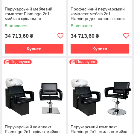
Перукарський меблевий
Професійний перукарський
комплект Flamingo 2в1:
комплект меблів 2в1
мийка з кріслом та
Flamingo для салонів краси
перукарське крісло
В наявності
В наявності
34 713,60
34 713,60
₴
₴
Купити
Купити
Подарунок
Подарунок
Перукарський комплект
Перукарський комплект
Flamingo 2в1: крісло-мийка з
Flamingo 2в1: стильна мийка