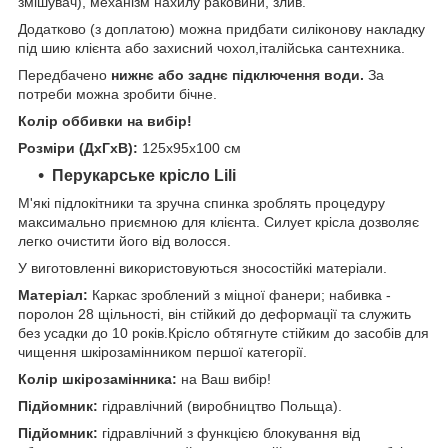
змішувач), механізм нахилу раковини, злив.
Додатково (з доплатою) можна придбати силіконову накладку
під шию клієнта або захисний чохол,італійська сантехника.
Передбачено
нижнє або заднє підключення води.
За
потреби можна зробити бічне.
Колір оббивки на вибір!
Розміри (ДхГхВ):
125х95х100 см
Перукарське крісло Lili
М'які підлокітники та зручна спинка зроблять процедуру
максимально приємною для клієнта. Силует крісла дозволяє
легко очистити його від волосся.
У виготовленні використовуються зносостійкі матеріали.
Матеріал:
Каркас зроблений з міцної фанери; набивка -
поролон 28 щільності, він стійкий до деформації та служить
без усадки до 10 років.Крісло обтягнуте стійким до засобів для
чищення шкірозамінником першої категорії.
Колір шкірозамінника:
на Ваш вибір!
Підйомник:
гідравлічний (виробництво Польща).
Підйомник:
гідравлічний з функцією блокування від