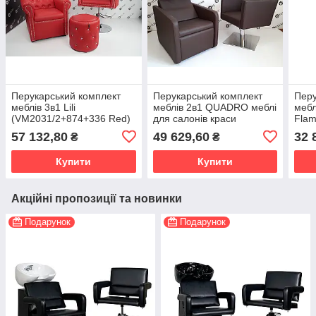
Перукарський комплект
Перукарський комплект
Перу
меблів 3в1 Lili
меблів 2в1 QUADRO меблі
мебл
(VM2031/2+874+336 Red)
для салонів краси
Flam
(VM2013+858)
сало
57 132,80
49 629,60
32 
₴
₴
Grey
Купити
Купити
Акційні пропозиції та новинки
Подарунок
Подарунок