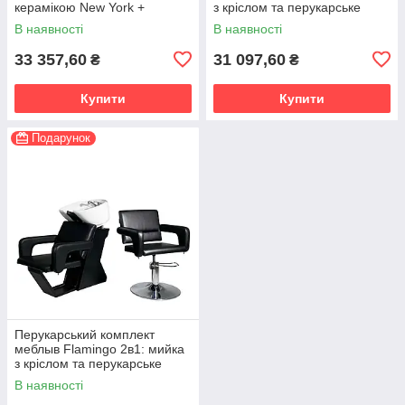
керамікою New York +
з кріслом та перукарське
перукарське крісло квадратна
крісло на хромованій
В наявності
В наявності
хромована база
дисковій базі
33 357,60
31 097,60
₴
₴
Купити
Купити
Подарунок
Перукарський комплект
меблыв Flamingo 2в1: мийка
з кріслом та перукарське
гідравлічне крісло
В наявності