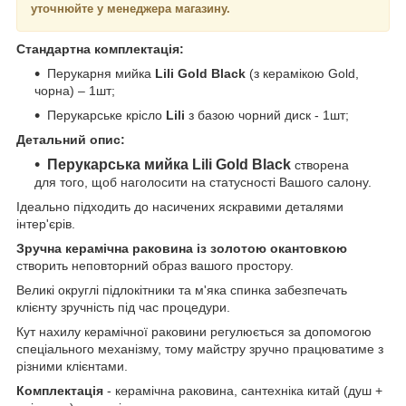
уточнюйте у менеджера магазину.
Стандартна комплектація:
Перукарня мийка
Lili Gold Black
(з керамікою Gold,
чорна) – 1шт;
Перукарське крісло
Lili
з базою чорний диск - 1шт;
Детальний опис:
Перукарська мийка Lili Gold Black
створена
для того, щоб наголосити на статусності Вашого салону.
Ідеально підходить до насичених яскравими деталями
інтер'єрів.
Зручна керамічна раковина із золотою окантовкою
створить неповторний образ вашого простору.
Великі округлі підлокітники та м'яка спинка забезпечать
клієнту зручність під час процедури.
Кут нахилу керамічної раковини регулюється за допомогою
спеціального механізму, тому майстру зручно працюватиме з
різними клієнтами.
Комплектація
- керамічна раковина, сантехніка китай (душ +