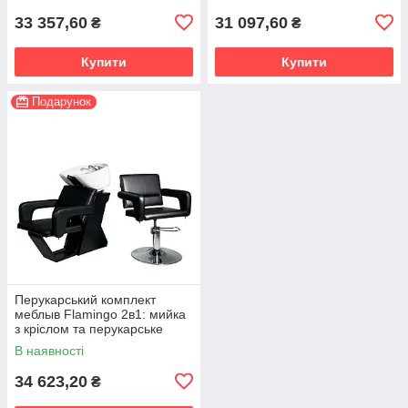
33 357,60
31 097,60
₴
₴
Купити
Купити
Подарунок
Перукарський комплект
меблыв Flamingo 2в1: мийка
з кріслом та перукарське
гідравлічне крісло
В наявності
34 623,20
₴