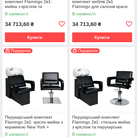
комплект Flamingo 2в1:
комплект меблів 2в1
мийка з кріслом та
Flamingo для салонів краси
перукарське крісло
В наявності
В наявності
34 713,60
34 713,60
₴
₴
Купити
Купити
Подарунок
Подарунок
Перукарський комплект
Перукарський комплект
Flamingo 2в1: крісло-мийка з
Flamingo 2в1: стильна мийка
керамікою New York +
з кріслом та перукарське
перукарське крісло квадратна
крісло на хромованій
В наявності
В наявності
хромована база
дисковій базі