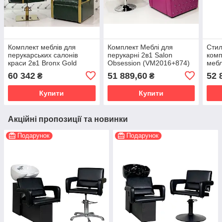
Комплект меблів для
Комплект Меблі для
Сти
перукарських салонів
перукарні 2в1 Salon
комп
краси 2в1 Bronx Gold
Obsession (VM2016+874)
мебл
(VM2045+870/Gold Green)
(VM2
60 342
51 889,60
52 
₴
₴
Купити
Купити
Акційні пропозиції та новинки
Подарунок
Подарунок