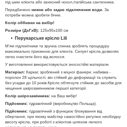
під шию клієнта або захисний чохол,італійська сантехника.
Передбачено
нижнє або заднє підключення води.
За
потреби можна зробити бічне.
Колір оббивки на вибір!
Розміри (ДхГхВ):
125х95х100 см
Перукарське крісло Lili
М'які підлокітники та зручна спинка зроблять процедуру
максимально приємною для клієнта. Силует крісла дозволяє
легко очистити його від волосся.
У виготовленні використовуються зносостійкі матеріали.
Матеріал:
Каркас зроблений з міцної фанери; набивка -
поролон 28 щільності, він стійкий до деформації та служить
без усадки до 10 років.Крісло обтягнуте стійким до засобів для
чищення шкірозамінником першої категорії.
Колір шкірозамінника:
на Ваш вибір!
Підйомник:
гідравлічний (виробництво Польща).
Підйомник:
гідравлічний з функцією блокування від
обертання, при якому майстер самостійно регулює необхідну
висоту крісла, при роботі з клієнтом шляхом легкого