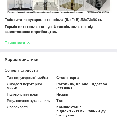
Габарити перукарського крісла (ШхГхВ):
58х73х90 см
Термін виготовлення – до 6 тижнів, залежно від
завантаження виробництва.
Приховати
Характеристики
Основні атрибути
Тип перукарської мийки
Стаціонарна
Складові перукарної
Раковина, Крісло, Підстава
мийки
(станина)
Підключення води
Нижня
Регулювання кута нахилу
Так
Особливості
Комплектація
підлокітниками, Ручний душ,
Змішувач