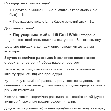
Стандартна комплектація:
Перукарня мийка
Lili Gold White
(з керамікою Gold,
біла) – 1шт;
Перукарське крісло
Lili
з базою золотий диск - 1шт;
Детальний опис:
Перукарська мийка Lili Gold White
створена
для того, щоб наголосити на статусності Вашого салону.
Ідеально підходить до насичених яскравими деталями
інтер'єрів.
Зручна керамічна раковина із золотою окантовкою
створить неповторний образ вашого простору.
Великі округлі підлокітники та м'яка спинка забезпечать
клієнту зручність під час процедури.
Кут нахилу керамічної раковини регулюється за допомогою
спеціального механізму, тому майстру зручно працюватиме з
різними клієнтами.
Комплектація
- керамічна раковина, сантехніка китай (душ +
змішувач), механізм нахилу раковини, злив.
Додатково (з доплатою) можна придбати силіконову накладку