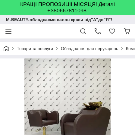
КРАЩІ ПРОПОЗИЦІЇ МІСЯЦЯ! Деталі
+380667811098
M-BEAUTY:обладнаємо салон краси від"А"до"Я"!
Товари та послуги
Обладнання для перукарень
Комп