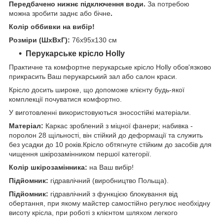
Передбачено нижнє підключення води.
За потребою
можна зробити заднє або бічне
.
Колір оббивки на вибір!
Розміри (ШхВхГ):
76х95х130 см
Перукарське крісло Holly
Практичне та комфортне перукарське крісло Holly обов'язково
прикрасить Ваш перукарський зал або салон краси.
Крісло досить широке, що допоможе клієнту будь-якої
комплекції почуватися комфортно.
У виготовленні використовуються зносостійкі матеріали.
Матеріал:
Каркас зроблений з міцної фанери; набивка -
поролон 28 щільності, він стійкий до деформації та служить
без усадки до 10 років.Крісло обтягнуте стійким до засобів для
чищення шкірозамінником першої категорії.
Колір шкірозамінника:
на Ваш вибір!
Підйомник:
гідравлічний (виробництво Польща).
Підйомник:
гідравлічний з функцією блокування від
обертання, при якому майстер самостійно регулює необхідну
висоту крісла, при роботі з клієнтом шляхом легкого