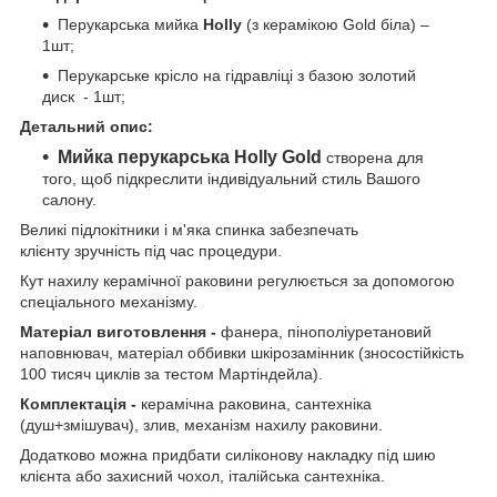
Перукарська мийка
Holly
(з керамікою Gold біла) –
1шт;
Перукарське крісло на гідравліці з базою золотий
диск - 1шт;
Детальний опис:
Мийка перукарська Holly Gold
створена для
того, щоб підкреслити індивідуальний стиль Вашого
салону.
Великі підлокітники і м'яка спинка забезпечать
клієнту зручність під час процедури.
Кут нахилу керамічної раковини регулюється за допомогою
спеціального механізму.
Матеріал виготовлення -
фанера, пінополіуретановий
наповнювач, матеріал оббивки шкірозамінник (зносостійкість
100 тисяч циклів за тестом Мартіндейла).
Комплектація -
керамічна раковина, сантехніка
(душ+змішувач), злив, механізм нахилу раковини.
Додатково можна придбати силіконову накладку під шию
клієнта або захисний чохол, італійська сантехніка.