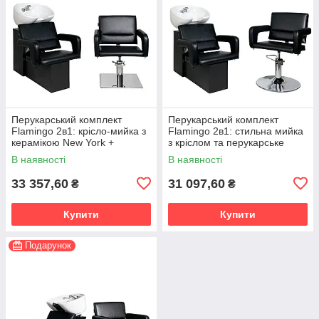
Перукарський комплект
Перукарський комплект
Flamingo 2в1: крісло-мийка з
Flamingo 2в1: стильна мийка
керамікою New York +
з кріслом та перукарське
перукарське крісло квадратна
крісло на хромованій
В наявності
В наявності
хромована база
дисковій базі
33 357,60
31 097,60
₴
₴
Купити
Купити
Подарунок