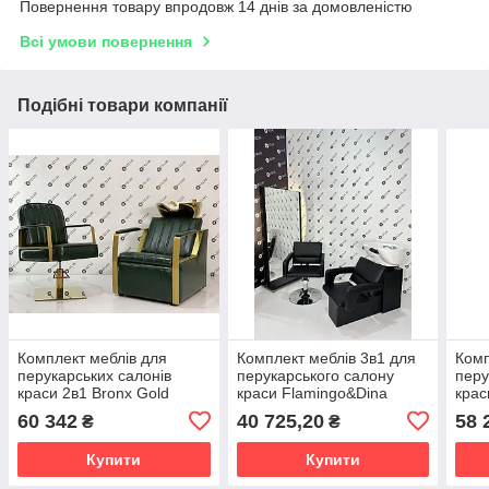
Повернення товару впродовж 14 днів за домовленістю
Всі умови повернення
Подібні товари компанії
Комплект меблів для
Комплект меблів 3в1 для
Комп
перукарських салонів
перукарського салону
перу
краси 2в1 Bronx Gold
краси Flamingo&Dina
крас
(VM2045+870/Gold Green)
(VM2019+834+743)
(VM
60 342
40 725,20
58 
₴
₴
Купити
Купити