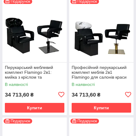
Подарунок
Подарунок
Перукарський меблевий
Професійний перукарський
комплект Flamingo 2в1:
комплект меблів 2в1
мийка з кріслом та
Flamingo для салонів краси
перукарське крісло
В наявності
В наявності
34 713,60
34 713,60
₴
₴
Купити
Купити
Подарунок
Подарунок