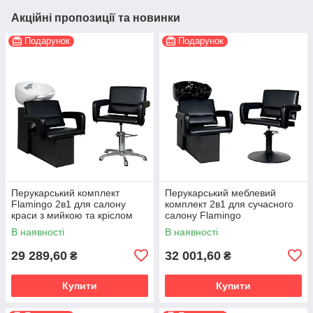
Акційні пропозиції та новинки
Подарунок
Подарунок
Перукарський комплект
Перукарський меблевий
Flamingo 2в1 для салону
комплект 2в1 для сучасного
краси з мийкою та кріслом
салону Flamingо
В наявності
В наявності
29 289,60
32 001,60
₴
₴
Купити
Купити