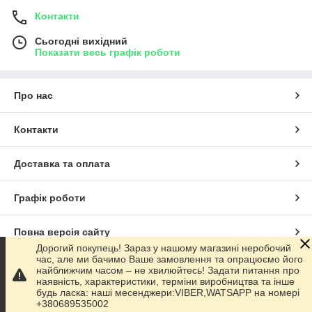
Контакти
Сьогодні вихідний
Показати весь графік роботи
Про нас
Контакти
Доставка та оплата
Графік роботи
Повна версія сайту
Дорогий покупець! Зараз у нашому магазині неробочий
час, але ми бачимо Ваше замовлення та опрацюємо його
Сайт створено на маркетплейсі
Prom.ua
найближчим часом – не хвилюйтесь! Задати питання про
наявність, характеристики, терміни виробництва та інше
будь ласка: наші месенджери:VIBER,WATSAPP на номері
Політика конфіденційності
+380689535002