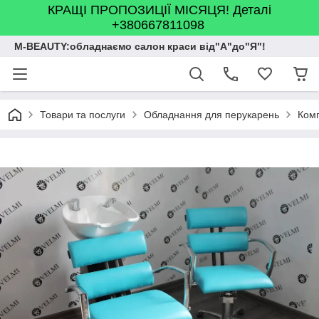
КРАЩІ ПРОПОЗИЦІЇ МІСЯЦЯ! Деталі
+380667811098
M-BEAUTY:обладнаємо салон краси від"А"до"Я"!
Товари та послуги
Обладнання для перукарень
Комп