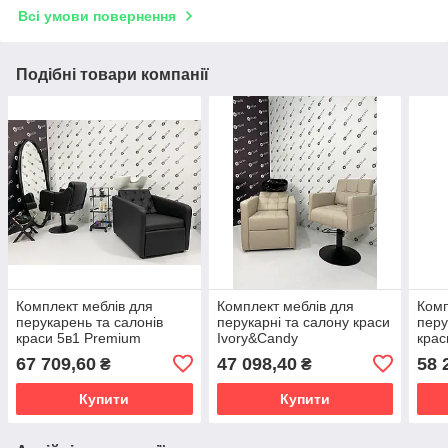
Всі умови повернення
Подібні товари компанії
Комплект меблів для
Комплект меблів для
Комп
перукарень та салонів
перукарні та салону краси
перу
краси 5в1 Premium
Ivory&Candy
крас
Cardinal
(VM2047+879)
(VM
67 709,60
47 098,40
58 
₴
₴
(VM2025+876+722+5003+934)
Купити
Купити