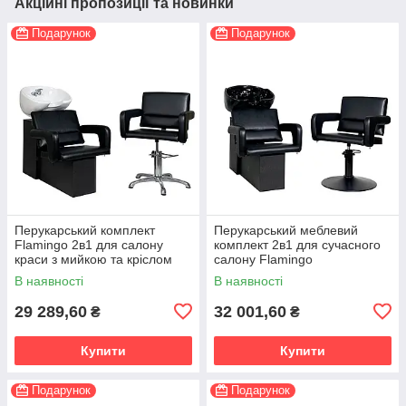
Акційні пропозиції та новинки
Подарунок
Подарунок
Перукарський комплект
Перукарський меблевий
Flamingo 2в1 для салону
комплект 2в1 для сучасного
краси з мийкою та кріслом
салону Flamingо
В наявності
В наявності
29 289,60
32 001,60
₴
₴
Купити
Купити
Подарунок
Подарунок