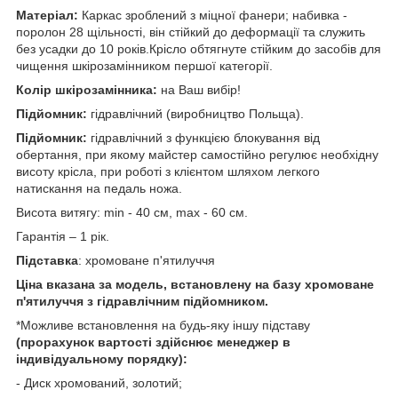
Матеріал:
Каркас зроблений з міцної фанери; набивка -
поролон 28 щільності, він стійкий до деформації та служить
без усадки до 10 років.Крісло обтягнуте стійким до засобів для
чищення шкірозамінником першої категорії.
Колір шкірозамінника:
на Ваш вибір!
Підйомник:
гідравлічний (виробництво Польща).
Підйомник:
гідравлічний з функцією блокування від
обертання, при якому майстер самостійно регулює необхідну
висоту крісла, при роботі з клієнтом шляхом легкого
натискання на педаль ножа.
Висота витягу: min - 40 см, max - 60 см.
Гарантія – 1 рік.
Підставка
: хромоване п'ятилуччя
Ціна вказана за модель, встановлену на базу хромоване
п'ятилуччя з гідравлічним підйомником.
*Можливе встановлення на будь-яку іншу підставу
(прорахунок вартості здійснює менеджер в
індивідуальному порядку):
- Диск хромований, золотий;