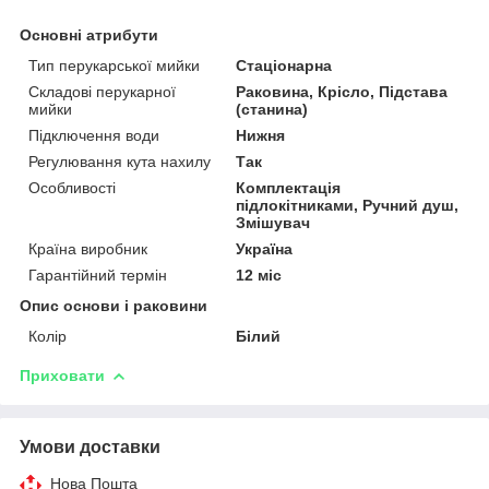
Основні атрибути
Тип перукарської мийки
Стаціонарна
Складові перукарної
Раковина, Крісло, Підстава
мийки
(станина)
Підключення води
Нижня
Регулювання кута нахилу
Так
Особливості
Комплектація
підлокітниками, Ручний душ,
Змішувач
Країна виробник
Україна
Гарантійний термін
12 міс
Опис основи і раковини
Колір
Білий
Приховати
Умови доставки
Нова Пошта