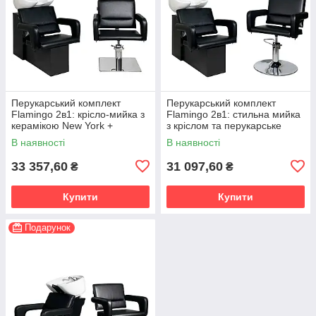
Перукарський комплект
Перукарський комплект
Flamingo 2в1: крісло-мийка з
Flamingo 2в1: стильна мийка
керамікою New York +
з кріслом та перукарське
перукарське крісло квадратна
крісло на хромованій
В наявності
В наявності
хромована база
дисковій базі
33 357,60
31 097,60
₴
₴
Купити
Купити
Подарунок