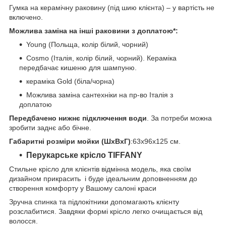
Гумка на керамічну раковину (під шию клієнта) – у вартість не
включено.
Можлива заміна на інші раковини з доплатою*:
Young (Польща, колір білий, чорний)
Cosmo (Італія, колір білий, чорний). Кераміка
передбачає кишеню для шампуню.
кераміка Gold (біла/чорна)
Можлива заміна сантехніки на пр-во Італія з
доплатою
Передбачено нижнє підключення води
. За потреби можна
зробити заднє або бічне.
Габаритні розміри мойки (ШхВхГ)
:63х96х125 см.
Перукарське крісло TIFFANY
Стильне крісло для клієнтів відмінна модель, яка своїм
дизайном прикрасить і буде ідеальним доповненням до
створення комфорту у Вашому салоні краси
Зручна спинка та підлокітники допомагають клієнту
розслабитися. Завдяки формі крісло легко очищається від
волосся.