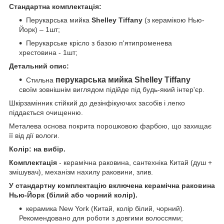
Стандартна комплектація:
Перукарська мийка
Shelley Tiffany
(з керамікою Нью-
Йорк) – 1шт;
Перукарське крісло з базою п'ятипроменева
хрестовина - 1шт;
Детальний опис:
перукарська мийка Shelley Tiffany
Стильна
своїм зовнішнім виглядом підійде під будь-який інтер'єр.
Шкірзамінник стійкий до дезінфікуючих засобів і легко
піддається очищенню.
Металева основа покрита порошковою фарбою, що захищає
її від дії вологи.
Колір: на вибір.
Комплектація
- керамічна раковина, сантехніка Китай (душ +
змішувач), механізм нахилу раковини, злив.
У стандартну комплектацію включена керамічна раковина
Нью-Йорк (білий або чорний колір).
керамика New York (Китай, колір білий, чорний).
Рекомендовано для роботи з довгими волоссями;