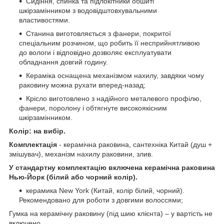
Сидіння, спинка та підлокітники обшиті
шкірзамінником з водовідштовхувальними
властивостями.
Станина виготовляється з фанери, покритої
спеціальним розчином, що робить її несприйнятливою
до вологи і відповідно дозволяє експлуатувати
обладнання довгий годину.
Кераміка оснащена механізмом нахилу, завдяки чому
раковину можна рухати вперед-назад;
Крісло виготовлено з надійного металевого профілю,
фанери, поролону і обтягнуте високоякісним
шкірзамінником.
Колір: на вибір.
Комплектація
- керамічна раковина, сантехніка Китай (душ +
змішувач), механізм нахилу раковини, злив.
У стандартну комплектацію включена керамічна раковина
Нью-Йорк (білий або чорний колір).
керамика New York (Китай, колір білий, чорний).
Рекомендовано для роботи з довгими волоссями;
Гумка на керамічну раковину (під шию клієнта) – у вартість не
включено.