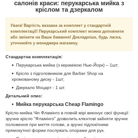
салонів краси: перукарська мийка з
кріслом та дзеркалом
Увага! Вартість вказана за комплект у стандартній
комплектації! Перукарський комплект можна доповнити
або змінити на Ваше бажання! Докладніше, будь ласка,
уточнюйте у менеджера магазину.
Стандартна комплектація:
Перукарська мийка (з керамікою Нью-Йорк) – 1шт;
Крісло з підголовником для Barber Shop на
хромованому диску - 1шт;
Дзеркало Моцарт - 1 шт.
Детальний опис:
Мийка перукарська Cheap Flamingo
Крісло-мийка Чіп Фламінго в повній мірі виконує свої функції:
зручне крісло "Фламінго" дозволить клієнтові зайняти зручне
положення при миття голови, а зручні підлокітники
прямокутної форми послужать опорами для рук.