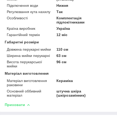
Підключення води
Нижня
Регулювання кута нахилу
Так
Особливості
Комплектація
підлокітниками
Країна виробник
Україна
Гарантійний термін
12 міс
Габаритні розміри
Довжина перукарні мийки
110 см
Ширина мийки перукарні
63 см
Висота перукарської
96 см
мийки
Матеріал виготовлення
Матеріал виготовлення
Кераміка
раковини
Основний оббивний
штучна шкіра
матеріал
(шкірозамінник)
Приховати