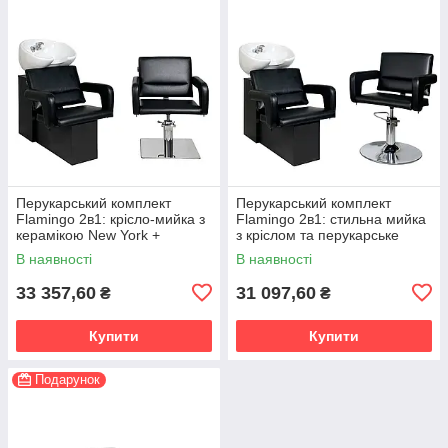
Перукарський комплект
Перукарський комплект
Flamingo 2в1: крісло-мийка з
Flamingo 2в1: стильна мийка
керамікою New York +
з кріслом та перукарське
перукарське крісло квадратна
крісло на хромованій
В наявності
В наявності
хромована база
дисковій базі
33 357,60
31 097,60
₴
₴
Купити
Купити
Подарунок