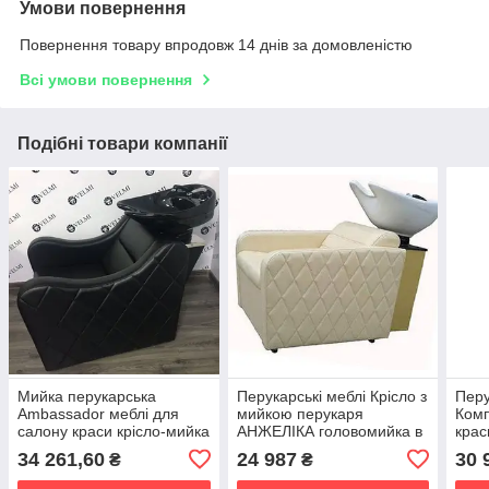
Умови повернення
Повернення товару впродовж 14 днів за домовленістю
Всі умови повернення
Подібні товари компанії
Мийка перукарська
Перукарські меблі Крісло з
Перу
Ambassador меблі для
мийкою перукаря
Комп
салону краси крісло-мийка
АНЖЕЛІКА головомийка в
крас
для барбершопу
барбершоп салон краси
гідра
34 261,60
24 987
30 
₴
₴