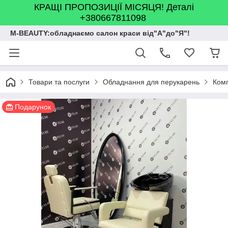
КРАЩІ ПРОПОЗИЦІЇ МІСЯЦЯ! Деталі
+380667811098
M-BEAUTY:обладнаємо салон краси від"А"до"Я"!
Товари та послуги
Обладнання для перукарень
Комп
Подарунок