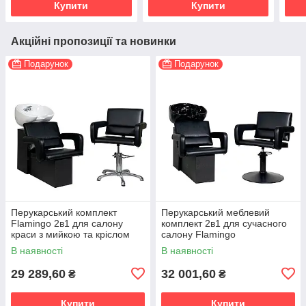
Купити
Купити
Акційні пропозиції та новинки
Подарунок
Подарунок
Перукарський комплект
Перукарський меблевий
Flamingo 2в1 для салону
комплект 2в1 для сучасного
краси з мийкою та кріслом
салону Flamingо
В наявності
В наявності
29 289,60
32 001,60
₴
₴
Купити
Купити