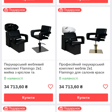
Подарунок
Подарунок
Перукарський меблевий
Професійний перукарський
комплект Flamingo 2в1:
комплект меблів 2в1
мийка з кріслом та
Flamingo для салонів краси
перукарське крісло
В наявності
В наявності
34 713,60
34 713,60
₴
₴
Купити
Купити
Подарунок
Подарунок