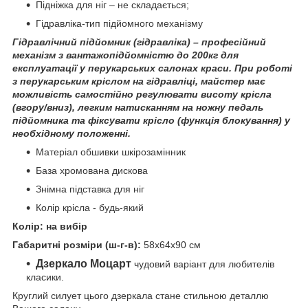
Підніжка для ніг – не складається;
Гідравліка-тип підйомного механізму
Гідравлічний підйомник (гідравліка) – професійний
механізм з вантажопідйомністю до 200кг для
експлуатації у перукарських салонах краси. При роботі
з перукарським кріслом на гідравліці, майстер має
можливість самостійно регулювати висоту крісла
(вгору/вниз), легким натисканням на ножну педаль
підйомника та фіксувати крісло (функція блокування) у
необхідному положенні.
Матеріал обшивки шкірозамінник
База хромована дискова
Знімна підставка для ніг
Колір крісла - будь-який
Колір:
на вибір
Габаритні розміри (ш-г-в):
58x64x90 см
Дзеркало Моцарт
чудовий варіант для любителів
класики.
Круглий силует цього дзеркала стане стильною деталлю