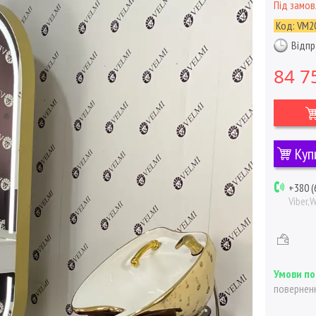
Під замо
Код:
VM2
Відпр
84 7
Куп
+380 (
Viber,
поверненн