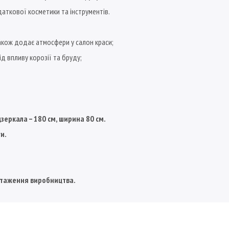
аткової косметики та інструментів.
 також додає атмосфери у салон краси;
д впливу корозії та бруду;
дзеркала – 180 см, ширина 80 см.
и.
антаження виробництва.