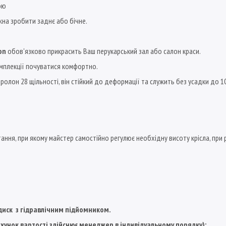
ою
жна зробити заднє або бічне.
on
обов'язково прикрасить Ваш перукарський зал або салон краси.
мплекції почуватися комфортно.
ролон 28 щільності, він стійкий до деформації та служить без усадки до 1
ання, при якому майстер самостійно регулює необхідну висоту крісла, при
 диск
з гідравлічним підйомником.
хунок вартості здійснює менеджер в індивідуальному порядку):