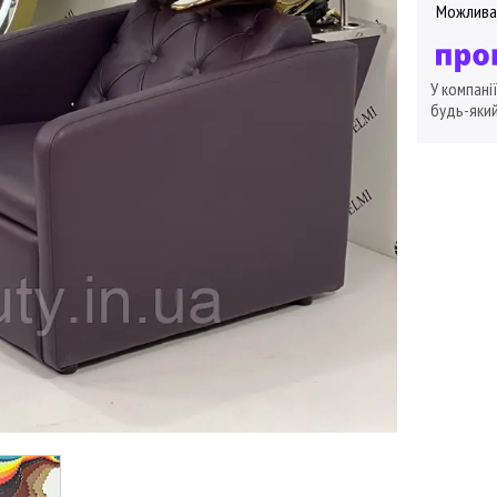
У компані
будь-який