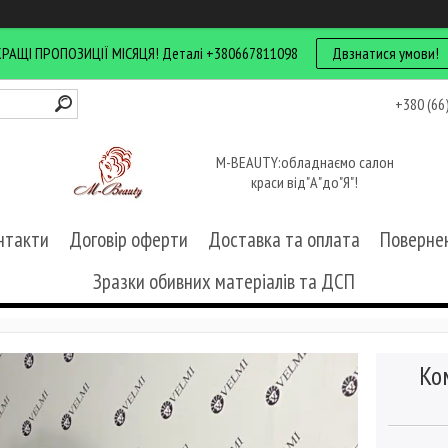
КРАЩІ ПРОПОЗИЦІЇ МІСЯЦЯ! Деталі +380667811098
Двзнатися умови!
+380 (66
M-BEAUTY:обладнаємо салон
краси від"А"до"Я"!
нтакти
Договір оферти
Доставка та оплата
Повернен
Зразки обивних матеріалів та ДСП
Ко