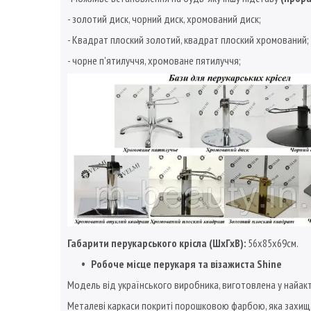
- золотий диск, чорний диск, хромований диск;
- Квадрат плоский золотий, квадрат плоский хромований;
- чорне п'ятилуччя, хромоване пятилуччя;
Габарити перукарського крісла (ШхГхВ):
56х85х69см.
Робоче місце перукаря та візажиста Shine
Модель від українського виробника, виготовлена у найакт
Металеві каркаси покриті порошковою фарбою, яка захищає