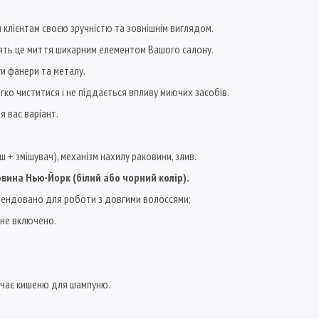
 клієнтам своєю зручністю та зовнішнім виглядом.
блять це миття шикарним елементом Вашого салону.
ги фанери та металу.
егко чиститися і не піддається впливу миючих засобів.
 вас варіант.
ш + змішувач), механізм нахилу раковини, злив.
ина Нью-Йорк (білий або чорний колір).
комендовано для роботи з довгими волоссями;
ь не включено.
бачає кишеню для шампуню.