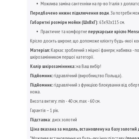
Можлива заміна сантехніки на пр-во Італія з доплат
Передбачено нижнє підключення води
. За потреби мо
Габаритні розміри мойки (ШхВхГ)
: 63х92х115 см.
Практичне та комфортне
перукарське крісло Mens
Крісло досить широке, що допоможе клієнту будь-якої ко
Матеріал:
Каркас зроблений з міцної фанери; набивка - по
шкірозамінником першої категорії.
Колір шкірозамінника:
на Ваш вибір!
Підйомник:
гідравлічний (виробництво Польща).
Підйомник:
гідравлічний з функцією блокування від оберт
ножа.
Висота витягу: min - 40 см, max - 60 см.
Гарантія – 1 рік.
Підставка
: диск золотий
Ціна вказана за модель, встановлену на базу золотий
*Можливе встановлення на будь-яку іншу підставу
(прора