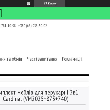
Кошик
) 781-10-98
+380 (68) 953-50-02
ня та обмін
Часті запитання
Рекламації
мплект меблів для перукарні 3в1
Cardinal (VM2025+873+740)