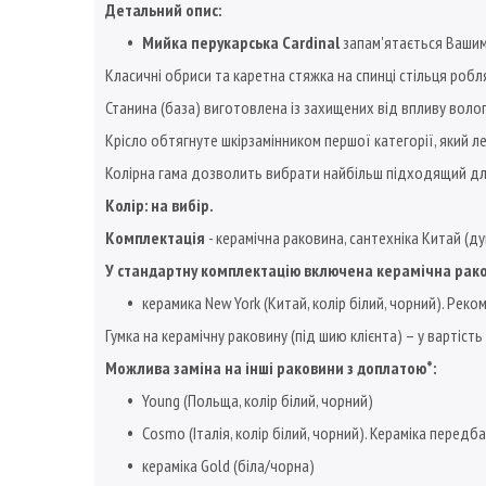
Детальний опис:
Мийка перукарська Cardinal
запам'ятається Вашим
Класичні обриси та каретна стяжка на спинці стільця ро
Станина (база) виготовлена із захищених від впливу воло
Крісло обтягнуте шкірзамінником першої категорії, який л
Колірна гама дозволить вибрати найбільш підходящий для
Колір: на вибір.
Комплектація
- керамічна раковина, сантехніка Китай (ду
У стандартну комплектацію включена керамічна раков
керамика New York (Китай, колір білий, чорний). Ре
Гумка на керамічну раковину (під шию клієнта) – у вартіст
Можлива заміна на інші раковини з доплатою*:
Young (Польща, колір білий, чорний)
Cosmo (Італія, колір білий, чорний). Кераміка перед
кераміка Gold (біла/чорна)