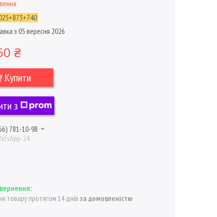
влення
025+873+740
авка з 05 вересня 2026
50 ₴
Купити
ити з
66) 781-10-98
WatsApp-24
я товару протягом 14 днів
за домовленістю