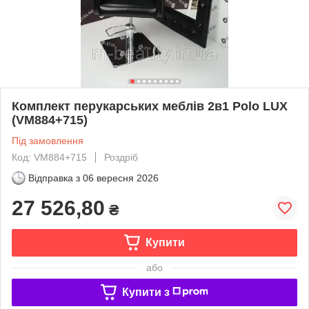
Комплект перукарських меблів 2в1 Polo LUX
(VM884+715)
Під замовлення
Код: VM884+715
Роздріб
Відправка з
06 вересня 2026
27 526,80
₴
Купити
або
Купити з