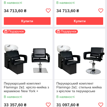
перукарське крісло
В наявності
В наявності
34 713,60
34 713,60
₴
₴
Купити
Купити
Подарунок
Подарунок
Перукарський комплект
Перукарський комплект
Flamingo 2в1: крісло-мийка з
Flamingo 2в1: стильна мийка
керамікою New York +
з кріслом та перукарське
перукарське крісло квадратна
крісло на хромованій
В наявності
В наявності
хромована база
дисковій базі
33 357,60
31 097,60
₴
₴