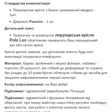
Стандартна комплектація:
Перукарське крісло з базою хромований квадрат -
1шт;
Дзеркало
Passion -
1 шт.
Детальний опис:
перукарське крісло
Практичне та комфортне
Polo Lux
обов'язково прикрасить Ваш перукарський
зал або салон краси.
Крісло досить широке, що допоможе клієнту будь-якої
комплекції почуватися комфортно.
Матеріал:
Каркас зроблений з міцної фанери; набивка -
поролон 28 щільності, він стійкий до деформації та служить
без усадки до 10 років.Крісло обтягнуте стійким до засобів для
чищення шкірозамінником першої категорії.
Колір шкірозамінника:
на Ваш вибір!
Підйомник:
гідравлічний (виробництво Польща).
Підйомник:
гідравлічний з функцією блокування від
обертання, при якому майстер самостійно регулює необхідну
висоту крісла, при роботі з клієнтом шляхом легкого