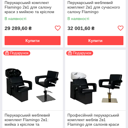
Перукарський комплект
Перукарський меблевий
Flamingo 2в1 для салону
комплект 2в1 для сучасного
краси з мийкою та кріслом
салону Flamingо
В наявності
В наявності
29 289,60
32 001,60
₴
₴
Купити
Купити
Подарунок
Подарунок
Перукарський меблевий
Професійний перукарський
комплект Flamingo 2в1:
комплект меблів 2в1
мийка з кріслом та
Flamingo для салонів краси