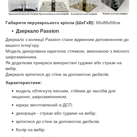
Габарити перукарського крісла (ШхГхВ):
66х88х58см.
Дзеркало Passion
Дзеркало з колекції Passion стане відмінним доповненням до
вашого інтер'єру.
Модель декорована каретною стяжкою, виконаною з якісного
шкірозамінника.
Як додаткова прикраса використані гудзики або стрази на
вибір.
Дзеркало кріпитися до стіни за допомогою дюбелів.
Характеристики:
модель обтягнута якісним, стійким до засобів для
чищення, шкірозамінником;
каркас виготовлений із ДСП;
декорація - стрази або гудзики на вибір;
кріпитися до стіни за допомогою дюбелів.
Колір на вибір: