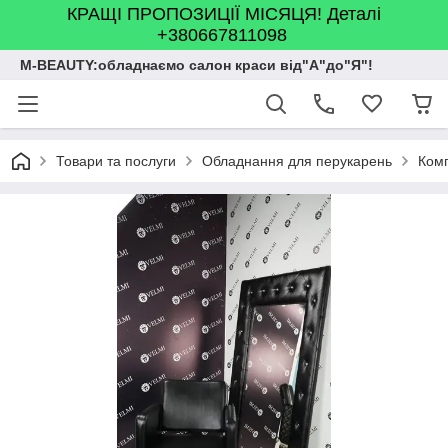
КРАЩІ ПРОПОЗИЦІЇ МІСЯЦЯ! Деталі
+380667811098
M-BEAUTY:обладнаємо салон краси від"А"до"Я"!
Товари та послуги
Обладнання для перукарень
Комп