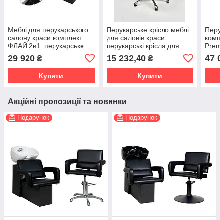
Меблі для перукарського
Перукарське крісло меблі
Перу
салону краси комплект
для салонів краси
комп
ФЛАЙ 2в1: перукарське
перукарські крісла для
Prem
крісло та крісло-мийка
клієнтів перукаря
та к
29 920
15 232,40
47 
₴
₴
V_M_884
Купити
Купити
Акційні пропозиції та новинки
Подарунок
Подарунок