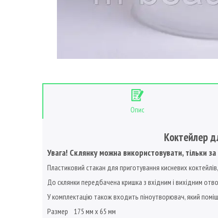
Опис
Коктейлер д
Увага! Склянку можна використовувати, тільки з
Пластиковий стакан для приготування кисневих коктейлів, 
До склянки передбачена кришка з вхідним і вихідним отво
У комплектацію також входить піноутворювач, який поміща
Размер 175 мм х 65 мм