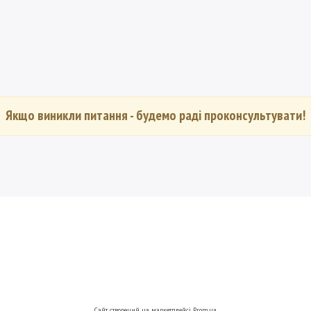
Якщо виникли питання - будемо раді проконсультувати!
Сайт створений на маркетплейсі
Prom.ua