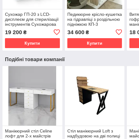
Сухожар ГП-20 з LCD-
Педикюрне крісло-кушетка
Витя
дисплеєм для стерилізації
на гідравліці з роздільною
гофр
інструментів Сухожарова
підніжкою КП-3
мані
шафа Стерилізатор 20л
мані
19 200
34 600
18 
₴
₴
пед
Купити
Купити
Подібні товари компанії
Манікюрний стіл Celine
Стіл манікюрний Loft з
Мані
лофт для 2-х майстрів
надбудовою на дві полиці
майс