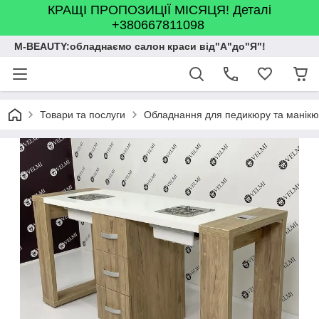
КРАЩІ ПРОПОЗИЦІЇ МІСЯЦЯ! Деталі
+380667811098
M-BEAUTY:обладнаємо салон краси від"А"до"Я"!
Товари та послуги
Обладнання для педикюру та манік