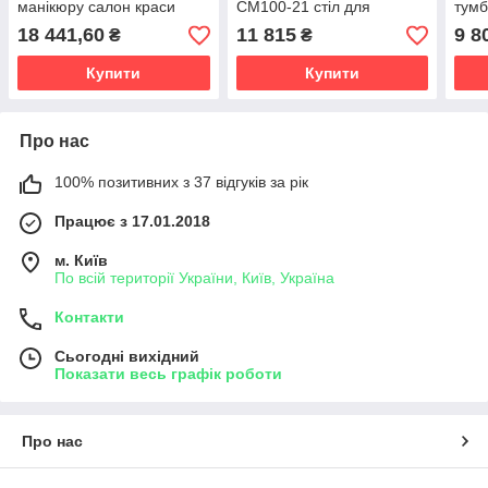
манікюру салон краси
СМ100-21 стіл для
тумб
подвійний манікюрний стіл
майстра манікюру
NAI
18 441,60
11 815
9 8
₴
₴
Купити
Купити
Про нас
100% позитивних з 37 відгуків за рік
Працює з 17.01.2018
м. Київ
По всій території України, Київ, Україна
Контакти
Сьогодні вихідний
Показати весь графік роботи
Про нас