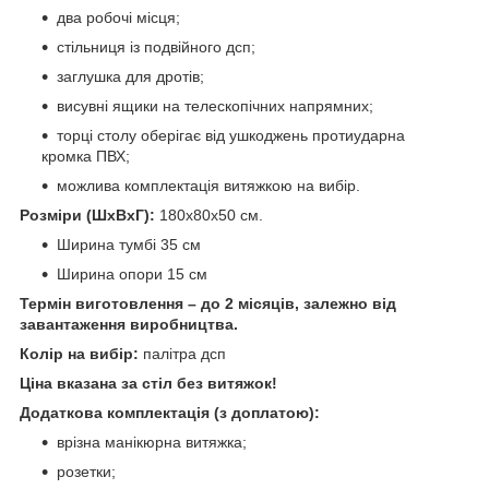
два робочі місця;
стільниця із подвійного дсп;
заглушка для дротів;
висувні ящики на телескопічних напрямних;
торці столу оберігає від ушкоджень протиударна
кромка ПВХ;
можлива комплектація витяжкою на вибір.
Розміри (ШхВхГ):
180х80х50 см.
Ширина тумбі 35 см
Ширина опори 15 см
Термін виготовлення – до 2 місяців, залежно від
завантаження виробництва.
Колір на вибір:
палітра дсп
Ціна вказана за стіл без витяжок!
Додаткова комплектація (з доплатою):
врізна манікюрна витяжка;
розетки;