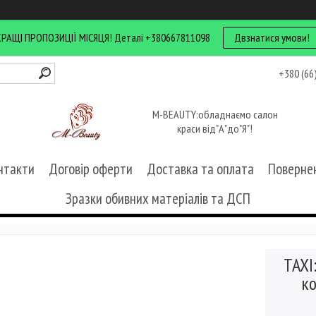
КРАЩІ ПРОПОЗИЦІЇ МІСЯЦЯ! Деталі +380667811098
Двзнатися умови!
+380 (66
M-BEAUTY:обладнаємо салон
краси від"А"до"Я"!
нтакти
Договір оферти
Доставка та оплата
Повернен
Зразки обивних матеріалів та ДСП
TAXI
к