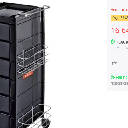
Немає в н
Код:
724
16 6
+380 (
Viber,
поверненн