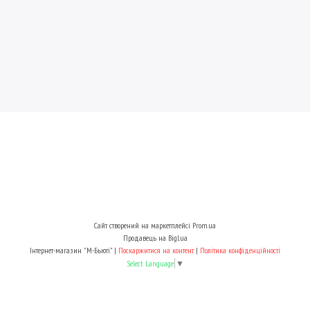
Сайт створений на маркетплейсі
Prom.ua
Продавець на Bigl.ua
Інтернет-магазин "М-Бьюті" |
Поскаржитися на контент
|
Політика конфіденційності
Select Language
▼