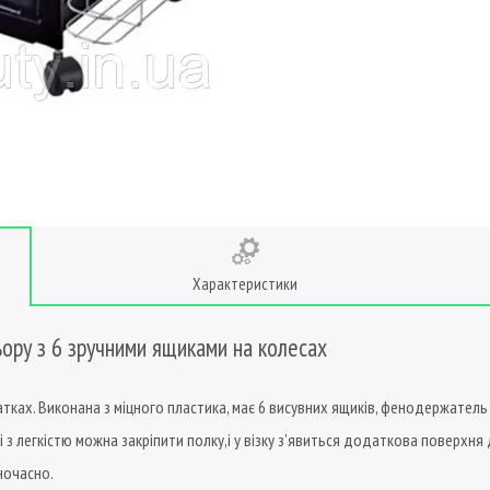
Характеристики
ору з 6 зручними ящиками на колесах
тках. Виконана з міцного пластика, має 6 висувних ящиків, фенодержатель і
які з легкістю можна закріпити полку,і у візку з'явиться додаткова поверх
ночасно.