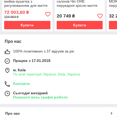
мийка-кушетка з
салонів Чіп ОНЕ
MOR
регулюванням для миття
перукарня крісло-миття
перу
голови електромойка для
миття голови для салонів
митт
72 003,60
₴
салону краси 6001
краси
крас
20 749
32 
₴
104 864 ₴
Купити
Купити
Про нас
100% позитивних з 37 відгуків за рік
Працює з 17.01.2018
м. Київ
По всій території України, Київ, Україна
Контакти
Сьогодні вихідний
Показати весь графік роботи
Про нас