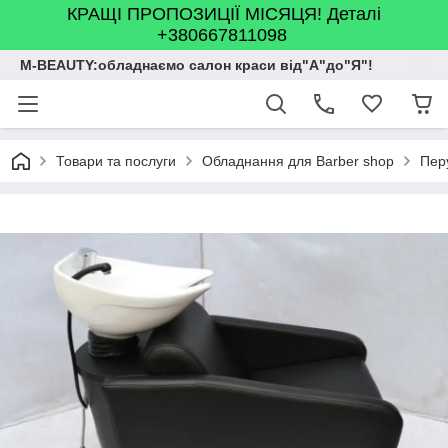
КРАЩІ ПРОПОЗИЦІЇ МІСЯЦЯ! Деталі
+380667811098
M-BEAUTY:обладнаємо салон краси від"А"до"Я"!
Товари та послуги
Обладнання для Barber shop
Пер