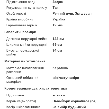
Підключення води
Заднє
Регулювання кута нахилу
Так
Особливості
Ручний душ, Змішувач
Країна виробник
Україна
Гарантійний термін
12 міс
Габаритні розміри
Довжина перукарні мийки
122 см
Ширина мийки перукарні
69 см
Висота перукарської
94 см
мийки
Матеріал виготовлення
Матеріал виготовлення
Кераміка
раковини
Основний оббивний
вінілштучшкіра
матеріал
Користувальницькі характеристики
Підлокітник
кожзам
Кераміка(вибрати)
Нью-Йорк чорна/біла (54)
Колір шкірозамінника
на вибір будь-який