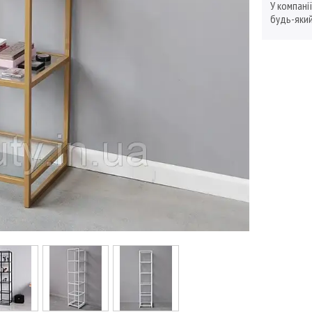
У компані
будь-який