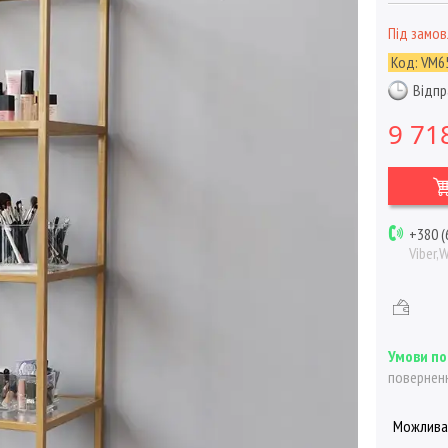
Під замо
Код:
VM6
Відпр
9 71
+380 (
Viber,
поверненн