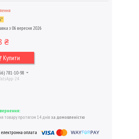
влення
5*
авка з 06 вересня 2026
8 ₴
Купити
66) 781-10-98
WatsApp-24
я товару протягом 14 днів
за домовленістю