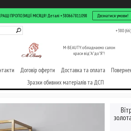
КРАЩІ ПРОПОЗИЦІЇ МІСЯЦЯ! Деталі +380667811098
Двзнатися умови!
+380 (66
M-BEAUTY:обладнаємо салон
краси від"А"до"Я"!
нтакти
Договір оферти
Доставка та оплата
Повернен
Зразки обивних матеріалів та ДСП
Віт
золот