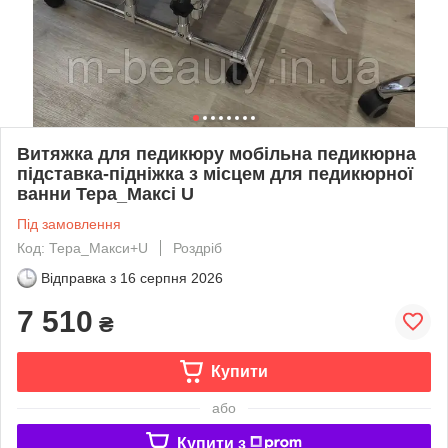
Витяжка для педикюру мобільна педикюрна
підставка-підніжка з місцем для педикюрної
ванни Тера_Максі U
Під замовлення
Код: Тера_Макси+U
Роздріб
Відправка з
16 серпня 2026
7 510
₴
Купити
або
Купити з