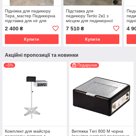
Підніжка для педикюру
Підставка для
Педи
Тера_мастер Педикюрна
педикюру Tertio 2в1 з
педи
підставка для ніг для
місцем для педикюрної
підн
педикюру
ванни + витяжка
педи
2 400
7 510
4 9
₴
₴
педикюрна
Тер
Купити
Купити
Акційні пропозиції та новинки
–5%
Подарунок
Комплект для майстра
Витяжка Тeri 800 М чорна
педикюру: витяжка з
(решітка металік) педикюрна