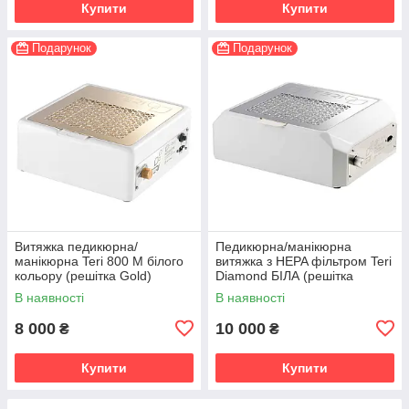
Купити
Купити
Подарунок
Подарунок
Витяжка педикюрна/
Педикюрна/манікюрна
манікюрна Teri 800 М білого
витяжка з HEPA фільтром Teri
кольору (решітка Gold)
Diamond БІЛА (решітка
витяжка з фільтром HEPA
металік)
В наявності
В наявності
8 000
10 000
₴
₴
Купити
Купити