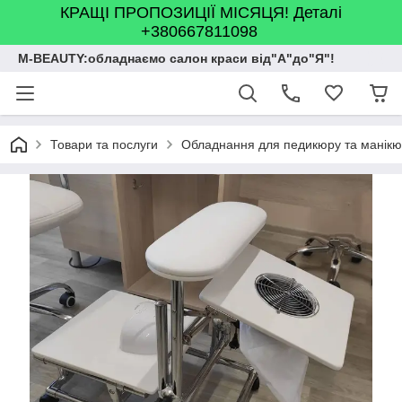
КРАЩІ ПРОПОЗИЦІЇ МІСЯЦЯ! Деталі
+380667811098
M-BEAUTY:обладнаємо салон краси від"А"до"Я"!
Товари та послуги
Обладнання для педикюру та манік