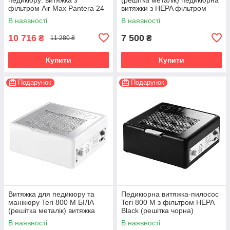
фільтром Air Max Pantera 24
витяжки з HEPA фільтром
з педикюрною підставкою +
В наявності
В наявності
кріплення
10 716
7 500
₴
₴
11 280 ₴
Купити
Купити
Подарунок
Подарунок
Витяжка для педикюру та
Педикюрна витяжка-пилосос
манікюру Teri 800 М БІЛА
Teri 800 М з фільтром HEPA
(решітка металік) витяжка
Black (решітка чорна)
з HEPA фільтром
В наявності
В наявності