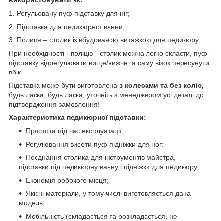
використовувати як:
1. Регульовану пуф-підставку для ніг;
2. Підставка для педикюрної ванни;
3. Полиця – столик із вбудованою витяжкою для педикюру;
При необхідності - поліцю - столик можна легко скласти, пуф-
підставку відрегулювати вище/нижче, а саму візок пересунути
вбік.
Підставка може бути виготовлена ​​
з колесами та без коліс,
будь ласка, будь ласка, уточніть з менеджером усі деталі до
підтвердження замовлення!
Характеристика педикюрної підставки:
Простота під час експлуатації;
Регулювання висоти пуф-підніжки для ног;
Поєднання столика для інструментів майстра,
підставки під педикюрну ванну і підніжки для педикюру;
Економія робочого місця;
Якісні матеріали, у тому числі виготовляється дана
модель;
Мобільність (складається та розкладається, не