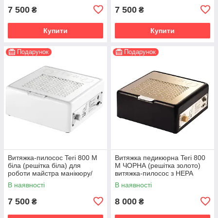
7 500
7 500
₴
₴
Купити
Купити
Подарунок
Подарунок
Витяжка-пилосос Teri 800 М
Витяжка педикюрна Teri 800
біла (решітка біла) для
М ЧОРНА (решітка золото)
роботи майстра манікюру/
витяжка-пилосос з HEPA
педикюру витяжки
фільтром
В наявності
В наявності
з HEPA фільтром
7 500
8 000
₴
₴