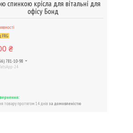
ою спинкою крісла для вітальні для
офісу Бонд
аявності
д FRG
00 ₴
66) 781-10-98
WatsApp-24
я товару протягом 14 днів
за домовленістю