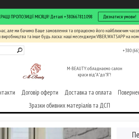
КРАЩІ ПРОПОЗИЦІЇ МІСЯЦЯ! Деталі +380667811098
Двзнатися умови!
час, але ми бачимо Ваше замовлення та опрацюємо його найближчим часом
и виробництва та інше будь ласка: наші месенджери:VIBER,WATSAPP на ном
+380 (66
M-BEAUTY:обладнаємо салон
краси від"А"до"Я"!
нтакти
Договір оферти
Доставка та оплата
Повернен
Зразки обивних матеріалів та ДСП
Пе