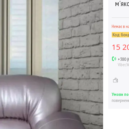
м'як
Немає в н
Код:
Бон
15 2
+380 (
Viber,
поверненн