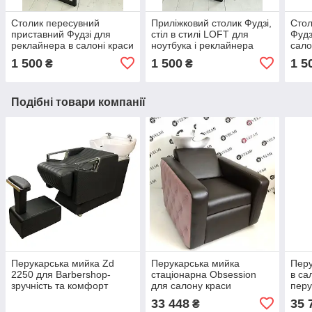
Столик пересувний
Приліжковий столик Фудзі,
Стол
приставний Фудзі для
стіл в стилі LOFT для
Фудз
реклайнера в салоні краси
ноутбука і реклайнера
сало
1 500
1 500
1 5
₴
₴
Подібні товари компанії
Перукарська мийка Zd
Перукарська мийка
Перу
2250 для Barbershop-
стаціонарна Obsession
в са
зручність та комфорт
для салону краси
перу
клієнтів - чоловіків у салоні
зру
33 448
35 
₴
краси
кріс