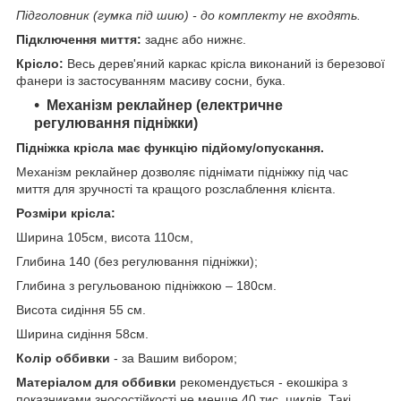
Підголовник (гумка під шию) - до комплекту не входять.
Підключення миття:
заднє або нижнє.
Крісло:
Весь дерев'яний каркас крісла виконаний із березової
фанери із застосуванням масиву сосни, бука.
Механізм реклайнер (електричне
регулювання підніжки)
Підніжка крісла має функцію підйому/опускання.
Механізм реклайнер дозволяє піднімати підніжку під час
миття для зручності та кращого розслаблення клієнта.
Розміри крісла:
Ширина 105см, висота 110см,
Глибина 140 (без регулювання підніжки);
Глибина з регульованою підніжкою – 180см.
Висота сидіння 55 см.
Ширина сидіння 58см.
Колір оббивки
- за Вашим вибором;
Матеріалом для оббивки
рекомендується - екошкіра з
показниками зносостійкості не менше 40 тис. циклів. Такі