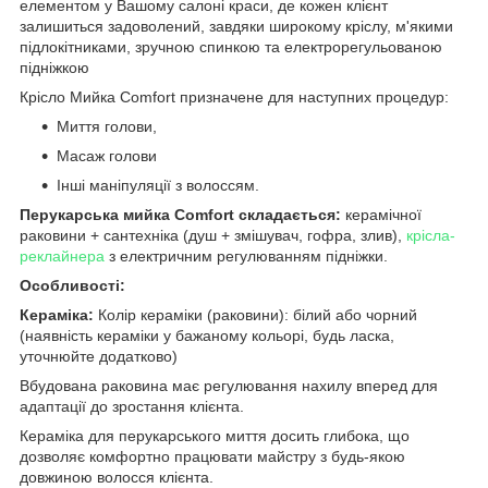
елементом у Вашому салоні краси, де кожен клієнт
залишиться задоволений, завдяки широкому кріслу, м'якими
підлокітниками, зручною спинкою та електрорегульованою
підніжкою
Крісло Мийка Comfort призначене для наступних процедур:
Миття голови,
Масаж голови
Інші маніпуляції з волоссям.
Перукарська мийка Comfort складається:
керамічної
раковини + сантехніка (душ + змішувач, гофра, злив),
крісла-
реклайнера
з електричним регулюванням підніжки.
Особливості:
Кераміка:
Колір кераміки (раковини): білий або чорний
(наявність кераміки у бажаному кольорі, будь ласка,
уточнюйте додатково)
Вбудована раковина має регулювання нахилу вперед для
адаптації до зростання клієнта.
Кераміка для перукарського миття досить глибока, що
дозволяє комфортно працювати майстру з будь-якою
довжиною волосся клієнта.