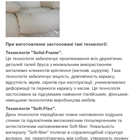
При виготовленні застосовані такі технології:
Технологія "Solid-Frame".
Ця технологія забезпечує проклеювання всіх дерев'яних
деталей талей бруса з мінімальним використанням
металевих елементів кріплення (метизів, шурупів). Така
технологія забезпечує міцність, довговічність каркасу,
відсутність звуків, скрипів при експлуатації, унеможливлює
деформації та перекоси каркасу з часом. Ця технологія
застосована за підсумками навчання італійським, фінським,
німецьким технологіям виробництва меблів.
Технологія "Soft-Flex".
Дана технологія передбачає повне наповнення подушок
спинки та підлокітників високоякісним гіпоалергенним та
антистатичним наповнювачем Soft-fiber. Унікальність
матеріалу "Soft-fiber" полягає в спіралеподібній структурі
волокон, які, переплітаючись між собою, утворюють пружну