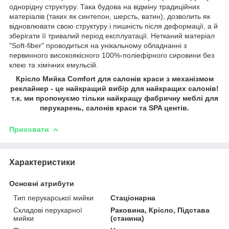
однорідну структуру. Така будова на відміну традиційних
матеріалів (таких як синтепон, шерсть, ватин), дозволить як
відновлювати свою структуру і пишність після деформації, а й
зберігати її тривалий період експлуатації. Нетканий матеріал
"Soft-fiber" проводиться на унікальному обладнанні з
первинного високоякісного 100%-поліефірного сировини без
клею та хімічних емульсій.
Крісло Мийка Comfort для салонів краси з механізмом
реклайнер - це найкращий вибір для найкращих салонів!
т.к. ми пропонуємо тільки найкращу фабричну меблі для
перукарень, салонів краси та SPA центів.
Приховати
Характеристики
Основні атрибути
Тип перукарської мийки
Стаціонарна
Складові перукарної
Раковина, Крісло, Підстава
мийки
(станина)