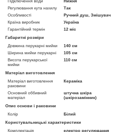
Підключення води
Нижня
Регулювання кута нахилу
Так
Особливості
Ручний душ, Змішувач
Країна виробник
Україна
Гарантійний термін
12 міс
Габаритні розміри
Довжина перукарні мийки
140 см
Ширина мийки перукарні
105 см
Висота перукарської
110 см
мийки
Матеріал виготовлення
Матеріал виготовлення
Кераміка
раковини
Основний оббивний
штучна шкіра
матеріал
(шкірозамінник)
Опис основи і раковини
Колір
Білий
Користувальницькі характеристики
Комплектація
електро регулювання