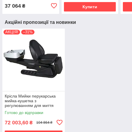
37 064
₴
Купити
Акційні пропозиції та новинки
АКЦІЯ!
–31%
Крісла Мийки перукарська
мийка-кушетка з
регулюванням для миття
голови електромойка для
Готово до відправки
салону краси 6001
72 003,60
₴
104 864 ₴