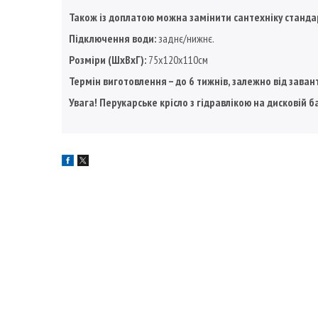
Також із доплатою можна замінити сантехніку стандар
Підключення води:
заднє/нижнє.
Розміри (ШхВхГ):
75x120x110см
Термін виготовлення – до 6 тижнів, залежно від зав
Увага! Перукарське крісло з гідравлікою на дисковій б