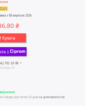
влення
022/1
авка з 06 вересня 2026
86,80 ₴
Купити
ити з
66) 781-10-98
WatsApp-24
я товару протягом 14 днів
за домовленістю