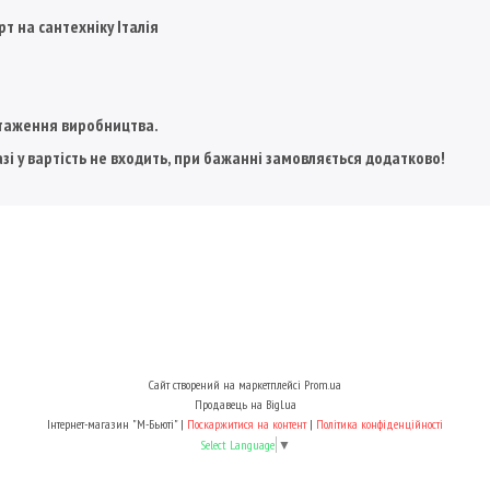
т на сантехніку Італія
антаження виробництва.
азі у вартість не входить, при бажанні замовляється додатково!
Сайт створений на маркетплейсі
Prom.ua
Продавець на Bigl.ua
Інтернет-магазин "М-Бьюті" |
Поскаржитися на контент
|
Політика конфіденційності
Select Language
▼