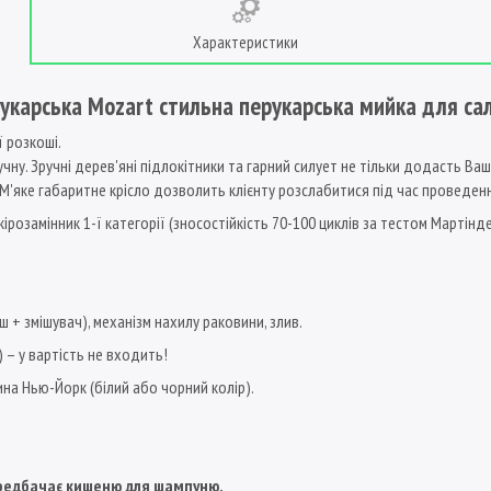
Характеристики
укарська Mozart стильна перукарська мийка для сал
ї розкоші.
чну. Зручні дерев'яні підлокітники та гарний силует не тільки додасть В
.М'яке габаритне крісло дозволить клієнту розслабитися під час проведен
розамінник 1-ї категорії (зносостійкість 70-100 циклів за тестом Мартінд
ш + змішувач), механізм нахилу раковини, злив.
) – у вартість не входить!
на Нью-Йорк (білий або чорний колір).
передбачає кишеню для шампуню.