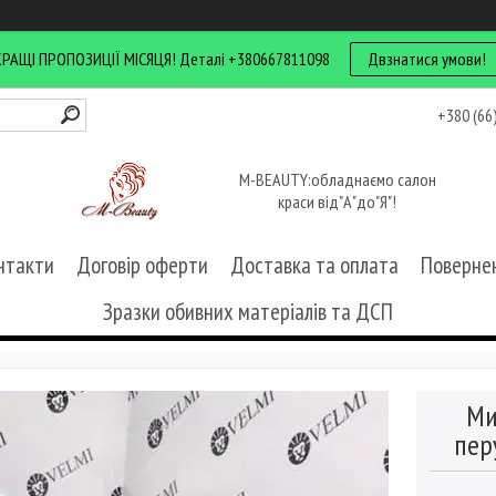
КРАЩІ ПРОПОЗИЦІЇ МІСЯЦЯ! Деталі +380667811098
Двзнатися умови!
+380 (66
M-BEAUTY:обладнаємо салон
краси від"А"до"Я"!
нтакти
Договір оферти
Доставка та оплата
Повернен
Зразки обивних матеріалів та ДСП
Ми
пер