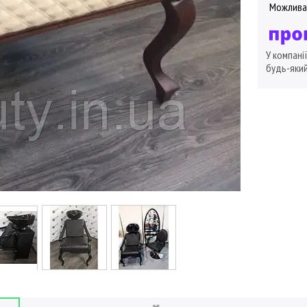
У компані
будь-який