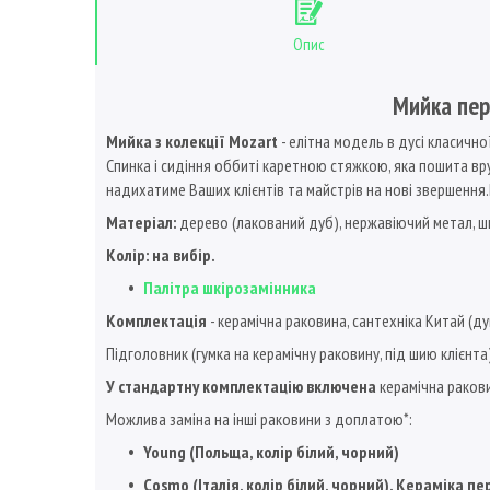
Опис
Мийка пер
Мийка з колекції Mozart
- елітна модель в дусі класично
Спинка і сидіння оббиті каретною стяжкою, яка пошита вру
надихатиме Ваших клієнтів та майстрів на нові звершення
Матеріал:
дерево (лакований дуб), нержавіючий метал, шкі
Колір: на вибір.
Палітра шкірозамінника
Комплектація
- керамічна раковина, сантехніка Китай (ду
Підголовник (гумка на керамічну раковину, під шию клієнта
У стандартну комплектацію включена
керамічна ракови
Можлива заміна на інші раковини з доплатою*:
Young (Польща, колір білий, чорний)
Cosmo (Італія, колір білий, чорний). Кераміка 