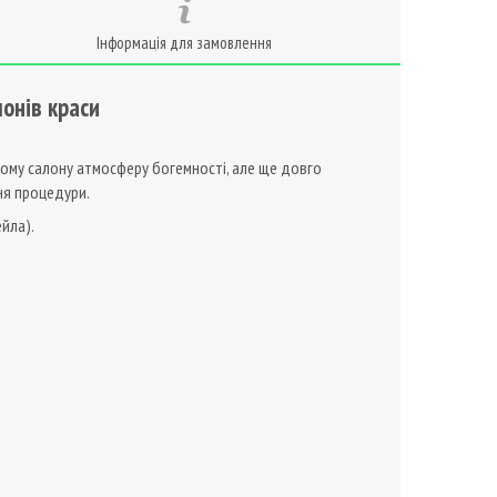
Інформація для замовлення
онів краси
ашому салону атмосферу богемності, але ще довго
ня процедури.
ейла).