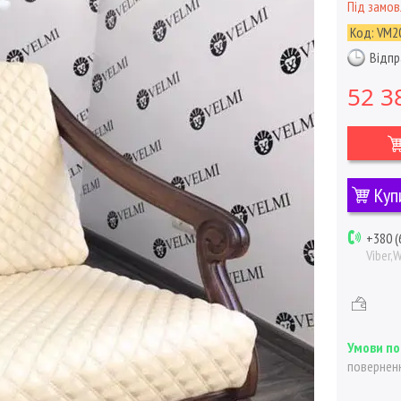
Під замо
Код:
VM2
Відпр
52 3
Куп
+380 (
Viber,
поверненн