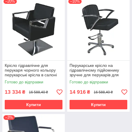
–20%
–10%
Крісло гідравлічне для
Перукарське крісло на
перукаря чорного кольору
гідравлічному підйомнику
перукарські крісла в салоні
зручне для перукарів для
краси модель 6615
клієнтів салону 6639
Готово до відправки
Готово до відправки
13 334
14 916
₴
₴
16 588,40 ₴
16 588,40 ₴
Купити
Купити
–3%