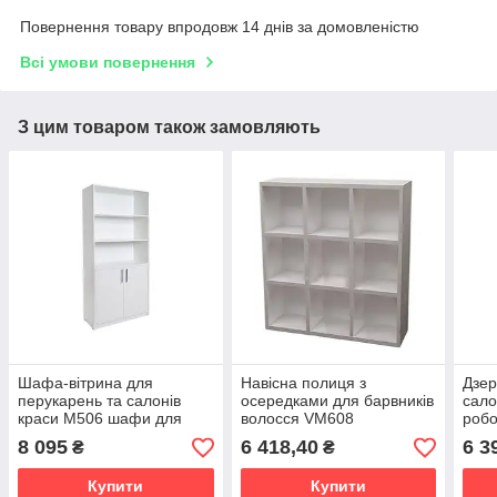
Повернення товару впродовж 14 днів за домовленістю
Всі умови повернення
З цим товаром також замовляють
Шафа-вітрина для
Навісна полиця з
Дзер
перукарень та салонів
осередками для барвників
сало
краси М506 шафи для
волосся VM608
робо
офісів навчальних
перу
8 095
6 418,40
6 3
₴
₴
кабінетів
Купити
Купити