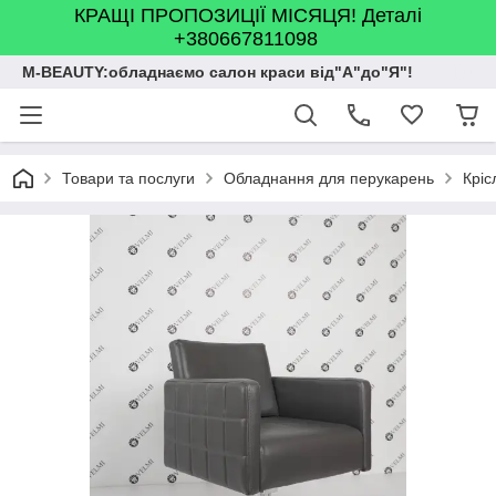
КРАЩІ ПРОПОЗИЦІЇ МІСЯЦЯ! Деталі
+380667811098
M-BEAUTY:обладнаємо салон краси від"А"до"Я"!
Товари та послуги
Обладнання для перукарень
Кріс