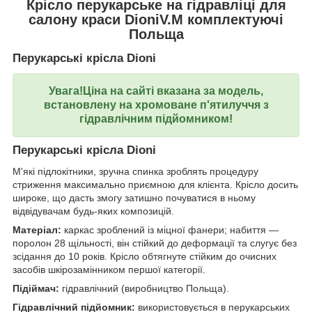
Крісло перукарське на гідравліці для
салону краси DioniV.M комплектуючі
Польща
Перукарські крісла Dioni
Увага!Ціна на сайті вказана за модель,
встановлену на хромоване п'ятилуччя з
гідравлічним підйомником!
Перукарські крісла Dioni
М'які підлокітники, зручна спинка зроблять процедуру
стриження максимально приємною для клієнта. Крісло досить
широке, що дасть змогу затишно почуватися в ньому
відвідувачам будь-яких композицій.
Матеріал:
каркас зроблений із міцної фанери; набиття —
поролон 28 щільності, він стійкий до деформації та слугує без
зсідання до 10 років. Крісло обтягнуте стійким до очисних
засобів шкірозамінником першої категорії.
Підіймач:
гідравлічний (виробництво Польща).
Гідравлічний підйомник:
використовується в перукарських