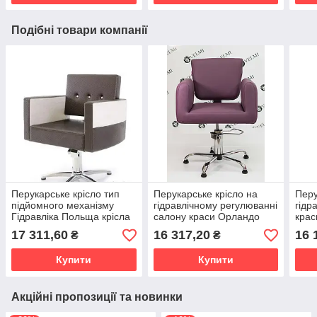
Подібні товари компанії
Перукарське крісло тип
Перукарське крісло на
Перу
підйомного механізму
гідравлічному регулюванні
гідр
Гідравліка Польща крісла
салону краси Орландо
крас
для салону краси Boston
Професійне крісло
для 
17 311,60
16 317,20
16 
₴
₴
V. M.
перукаря VM833
Купити
Купити
Акційні пропозиції та новинки