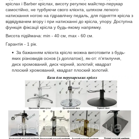
кріслах і Barber кріслах, висоту регулює майстер-перукар
самостійно, не турбуючи свого клієнта, шляхом легкого
натискання ногою на гідравлічну педаль, для підняття крісла з
відвідувачем вгору і при натисканні до крісла, упору. Доступна
функція фіксації крісла у будь-якому напрямку.
Висота підіймача: min - 40 см, max - 60 см.
Гарантія - 1 рік.
За бажанням клієнта крісло можна виготовити з будь-
яких різновидів основ (з доплатою), як-от: п'ятилуччя,
диск хромований, диск чорний, золотий; квадрат
плоский хромований, квадрат плоский золотий.