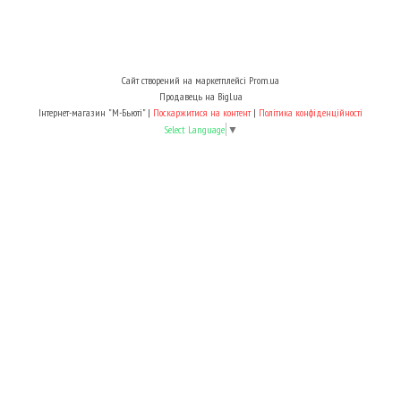
Сайт створений на маркетплейсі
Prom.ua
Продавець на Bigl.ua
Інтернет-магазин "М-Бьюті" |
Поскаржитися на контент
|
Політика конфіденційності
Select Language
▼