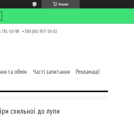
Кошик
) 781-10-98
+380 (68) 953-50-02
ня та обмін
Часті запитання
Рекламації
ри схильної до лупи