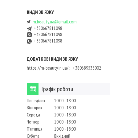
m.beauty.ua@gmail.com
+380667811098
+380667811098
+380667811098
https://m-beauty.in.ua/
+380689535002
Графік роботи
Понеділок
10:00
18:00
Вівторок
10:00
18:00
Середа
10:00
18:00
Четвер
10:00
18:00
Пʼятниця
10:00
18:00
Субота
Вихідний