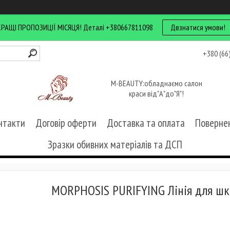
КРАЩІ ПРОПОЗИЦІЇ МІСЯЦЯ! Деталі +380667811098
Двзнатися умови!
+380 (66
M-BEAUTY:обладнаємо салон
краси від"А"до"Я"!
нтакти
Договір оферти
Доставка та оплата
Повернен
Зразки обивних матеріалів та ДСП
MORPHOSIS PURIFYING Лінія для шкі