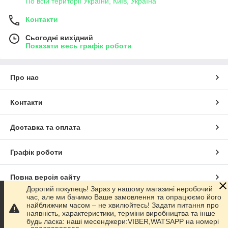
По всій території України, Київ, Україна
Контакти
Сьогодні вихідний
Показати весь графік роботи
Про нас
Контакти
Доставка та оплата
Графік роботи
Повна версія сайту
Дорогий покупець! Зараз у нашому магазині неробочий
час, але ми бачимо Ваше замовлення та опрацюємо його
Сайт створено на маркетплейсі
Prom.ua
найближчим часом – не хвилюйтесь! Задати питання про
наявність, характеристики, терміни виробництва та інше
будь ласка: наші месенджери:VIBER,WATSAPP на номері
Політика конфіденційності