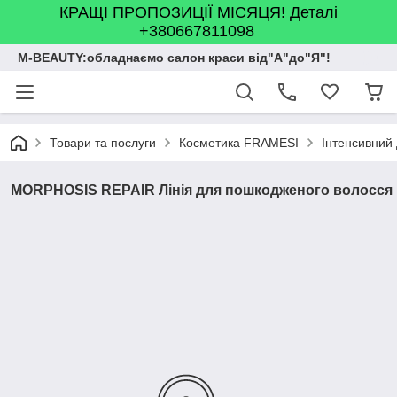
КРАЩІ ПРОПОЗИЦІЇ МІСЯЦЯ! Деталі
+380667811098
M-BEAUTY:обладнаємо салон краси від"А"до"Я"!
Товари та послуги
Косметика FRAMESI
Інтенсивни
MORPHOSIS REPAIR Лінія для пошкодженого волосся