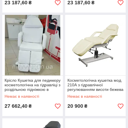
23 187,60
23 187,60
₴
₴
Крісло Кушетка для педикюру
Косметологічна кушетка мод.
косметологічна на гідравліці з
210А з гідравлічної
роздільною підніжкою в
регулюванням висоти бежева
білому кольорі ZD-823А
кушетка для косметолога
Немає в наявності
Немає в наявності
крісло
27 662,40
20 900
₴
₴