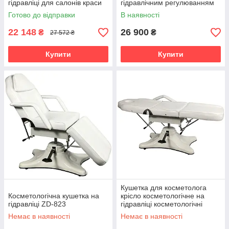
гідравліці для салонів краси
гідравлічним регулюванням
мод 2207
висоти для татуажу
Готово до відправки
В наявності
22 148
26 900
₴
₴
27 572 ₴
Купити
Купити
Кушетка для косметолога
Косметологічна кушетка на
крісло косметологічне на
гідравліці ZD-823
гідравліці косметологічні
крісла і кушетки на 3 секції
Немає в наявності
Немає в наявності