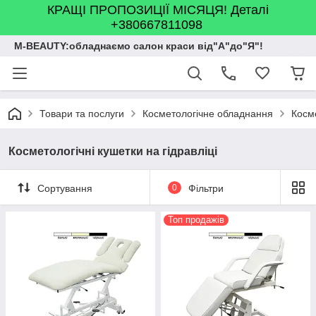
КРАЩІ ПРОПОЗИЦІЇ МІСЯЦЯ! Деталі
+380667811098
M-BEAUTY:обладнаємо салон краси від"А"до"Я"!
Товари та послуги
Косметологічне обладнання
Косме
Косметологічні кушетки на гідравліці
Сортування
0
Фільтри
Топ продажів