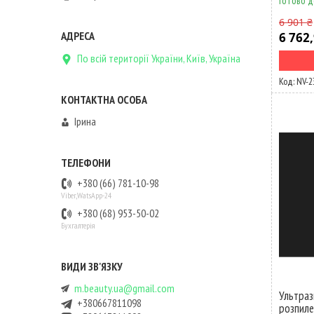
Готово д
6 901 ₴
6 762,
По всій території України, Київ, Україна
NV-2
Ірина
+380 (66) 781-10-98
Viber,WatsApp-24
+380 (68) 953-50-02
Бухгалтерія
m.beauty.ua@gmail.com
Ультраз
+380667811098
розпиле