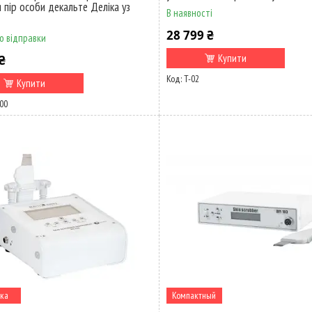
 пір особи декальте Деліка уз
В наявності
28 799 ₴
о відправки
Купити
₴
T-02
Купити
00
ка
Компактный