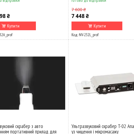
о відправки
Готово до відправки
7 600 ₴
98 ₴
7 448 ₴
Купити
Купити
32А_prof
NV-232L_prof
вуковий скрабер з авто
Ультразвуковий скрабер T-02 Ап
нням портативний прилад для
уз чищення і мікромасажу