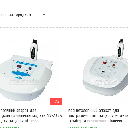
–2%
логічний апарат для
Косметологічний апарат для
вукового чищення модель NV-232А
ультразвукового чищення модел
 для чищення обличчя
скрабер для чищення обличчя