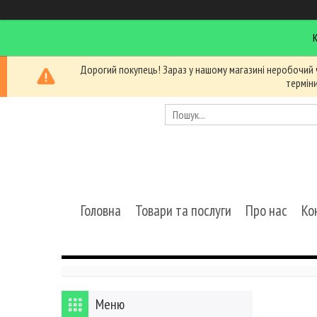
Дорогий покупець! Зараз у нашому магазині неробочий 
термін
Головна
Товари та послуги
Про нас
Ко