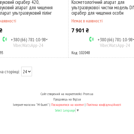
вуковий скрабер 420,
Косметологічний апарат для
вуковий апарат для чищення
ультразвукової чистки модель DI
Апарат ультразвуковий пілінг
скрабер для чищення особи
наявності
Немає в наявності
₴
7 901 ₴
+380 (66) 781-10-98
+380 (66) 781-10-98
Viber,WatsApp-24
Viber,WatsApp-24
93
102048
Сайт створений на маркетплейсі
Prom.ua
Продавець на Bigl.ua
Інтернет-магазин "М-Бьюті" |
Поскаржитися на контент
|
Політика конфіденційності
Select Language
▼