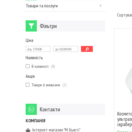
Товари та послуги
Фільтри
Ціна
Наявність
В наявності
8
Акція
Товари зі знижками
2
Контакти
Космето
ультраз
скрабер
Інтернет-магазин "М-Бьюті"