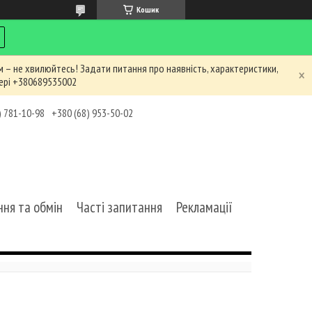
Кошик
 – не хвилюйтесь! Задати питання про наявність, характеристики,
ері +380689535002
) 781-10-98
+380 (68) 953-50-02
ня та обмін
Часті запитання
Рекламації