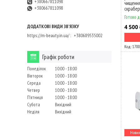
+380667811098
чищення
+380667811098
скрабер
Готово д
4 500 
https://m-beauty.in.ua/
+380689535002
1700
Графік роботи
Понеділок
10:00
18:00
Вівторок
10:00
18:00
Середа
10:00
18:00
Четвер
10:00
18:00
Пʼятниця
10:00
18:00
Субота
Вихідний
Неділя
Вихідний
Новин