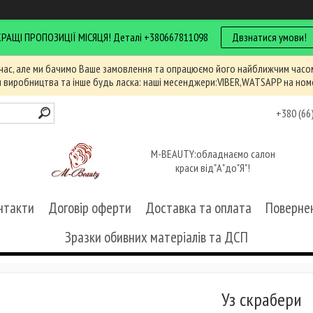
КРАЩІ ПРОПОЗИЦІЇ МІСЯЦЯ! Деталі +380667811098
Двзнатися умови!
час, але ми бачимо Ваше замовлення та опрацюємо його найближчим часом
и виробництва та інше будь ласка: наші месенджери:VIBER,WATSAPP на ном
+380 (66
M-BEAUTY:обладнаємо салон
краси від"А"до"Я"!
нтакти
Договір оферти
Доставка та оплата
Повернен
Зразки обивних матеріалів та ДСП
Уз скрабери