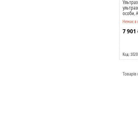
Ультраз
ультраз
особи, 
Немає в 
7 901 
1020