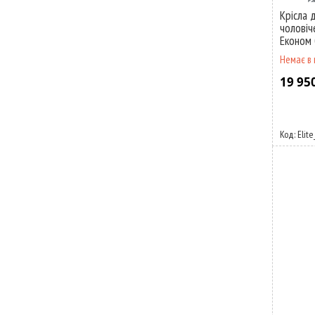
Крісла 
чоловіче
Економ 
Немає в 
19 95
Elit