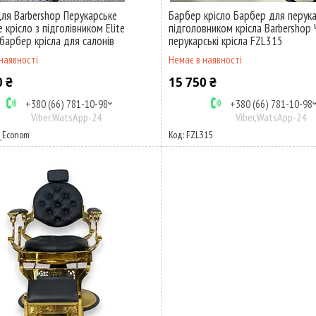
для Barbershop Перукарське
Барбер крісло Барбер для перука
 крісло з підголівником Elite
підголовником крісла Barbershop 
барбер крісла для салонів
перукарські крісла FZL315
наявності
Немає в наявності
0 ₴
15 750 ₴
+380 (66) 781-10-98
+380 (66) 781-10-98
Viber,WatsApp-24
Viber,WatsApp-24
e_Econom
FZL315