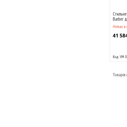
Стильне
Barber 
Немає в 
41 58
VM 0