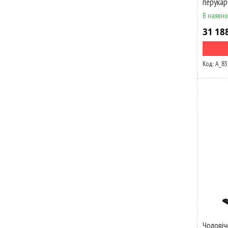
перукарс
В наявно
31 18
А_83
Чоловіч