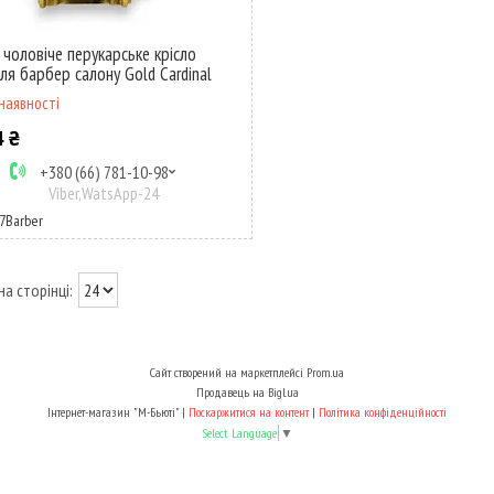
 чоловіче перукарське крісло
для барбер салону Gold Cardinal
наявності
4 ₴
+380 (66) 781-10-98
Viber,WatsApp-24
7Barber
Сайт створений на маркетплейсі
Prom.ua
Продавець на Bigl.ua
Інтернет-магазин "М-Бьюті" |
Поскаржитися на контент
|
Політика конфіденційності
Select Language
▼