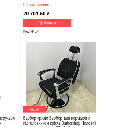
Під замовлення
20 701,60 ₴
Купити
VM03
Акція!
перукаря
Барбер крісло Барбер для перукаря з
p
підголовником крісла Barbershop Чоловічі