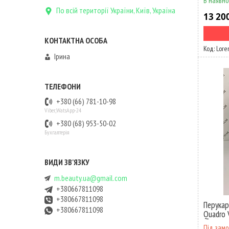
В наявно
По всій території України, Київ, Україна
13 20
Lore
Ірина
+380 (66) 781-10-98
Viber,WatsApp-24
+380 (68) 953-50-02
Бухгалтерія
m.beauty.ua@gmail.com
+380667811098
+380667811098
Перукар
+380667811098
Quadro
Під зам