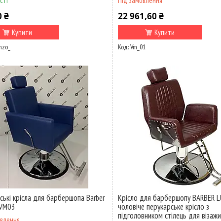
сті
Під замовлення
0 ₴
22 961,60 ₴
Купити
Купити
nzo_
Vm_01
ські крісла для барбершопа Barber
Крісло для барбершопу BARBER LU
 VM03
чоловіче перукарське крісло з
підголовником стілець для візаж
овлення