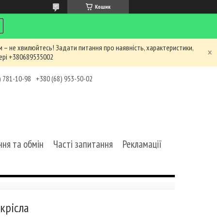
Кошик
 – не хвилюйтесь! Задати питання про наявність, характеристики,
ері +380689535002
) 781-10-98
+380 (68) 953-50-02
ня та обмін
Часті запитання
Рекламації
 крісла