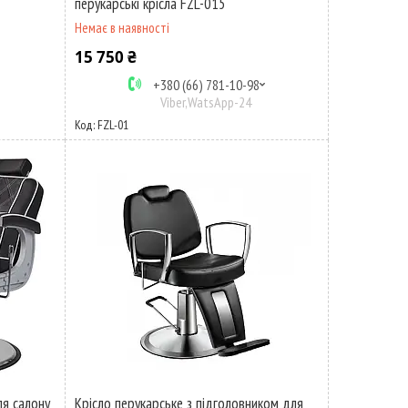
перукарські крісла FZL-015
Немає в наявності
15 750 ₴
+380 (66) 781-10-98
Viber,WatsApp-24
FZL-01
ля салону
Крісло перукарське з підголовником для