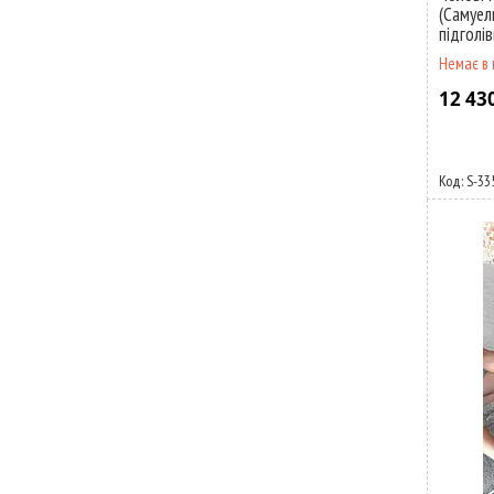
(Самуель
підголі
Немає в 
12 43
S-33