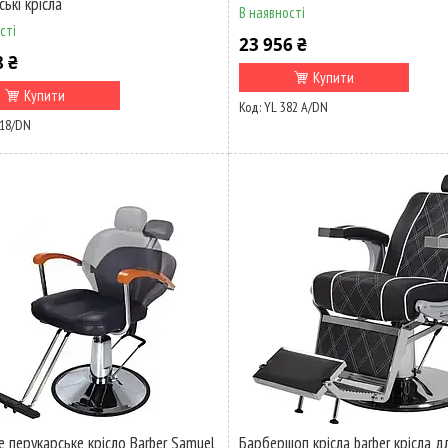
ькі крісла
В наявності
сті
23 956 ₴
8 ₴
Купити
Купити
YL 382 A/DN
18/DN
е перукарське крісло Barber Samuel
Барбершоп крісла barber крісла д