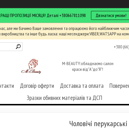
КРАЩІ ПРОПОЗИЦІЇ МІСЯЦЯ! Деталі +380667811098
Двзнатися умови!
час, але ми бачимо Ваше замовлення та опрацюємо його найближчим часом
и виробництва та інше будь ласка: наші месенджери:VIBER,WATSAPP на ном
+380 (66
M-BEAUTY:обладнаємо салон
краси від"А"до"Я"!
нтакти
Договір оферти
Доставка та оплата
Повернен
Зразки обивних матеріалів та ДСП
Чоловічі перукарські