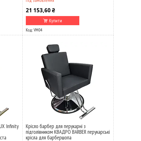
Під замовлення
21 153,60 ₴
Купити
VM04
X Infinity
Крісло барбер для перукарні з
підголівником КВАДРО BARBER перукарські
иста
крісла для барбершопа