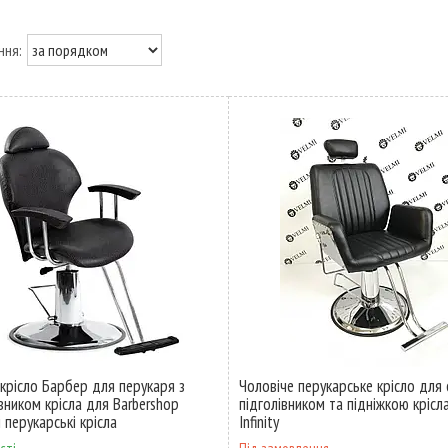
крісло Барбер для перукаря з
Чоловіче перукарське крісло для 
вником крісла для Barbershop
підголівником та підніжкою крісла
 перукарські крісла
Infinity