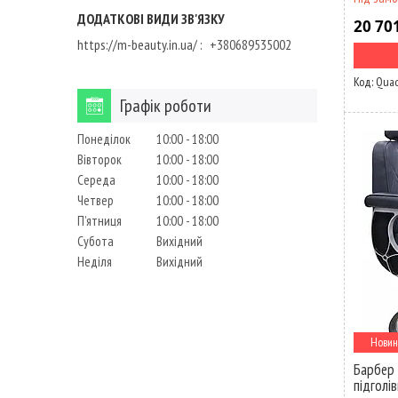
20 70
https://m-beauty.in.ua/
+380689535002
Quad
Графік роботи
Понеділок
10:00
18:00
Вівторок
10:00
18:00
Середа
10:00
18:00
Четвер
10:00
18:00
Пʼятниця
10:00
18:00
Субота
Вихідний
Неділя
Вихідний
Новин
Барбер 
підголі