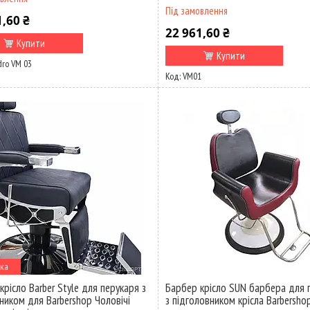
Під замовлення
1,60 ₴
22 961,60 ₴
Купити
Купити
ro VM 03
VM01
ка
крісло Barber Style для перукаря з
Барбер крісло SUN барбера для 
вником для Barbershop Чоловічі
з підголовником крісла Barbersho