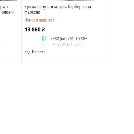
ря з
Крісла перукарські для барбершопа
Чоловічі
Марсело
Немає в наявності
13 860 ₴
+380 (66) 781-10-98
Viber,WatsApp-24
Марсело