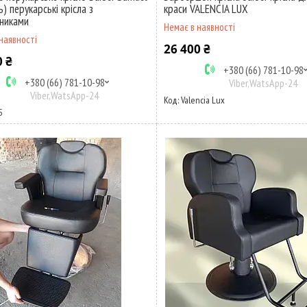
) перукарські крісла з
краси VALENCIA LUX
вниками
Немає в наявності
наявності
26 400 ₴
0 ₴
+380 (66) 781-10-98
+380 (66) 781-10-98
Viber,WatsApp-24
Viber,WatsApp-24
Valencia Lux
5