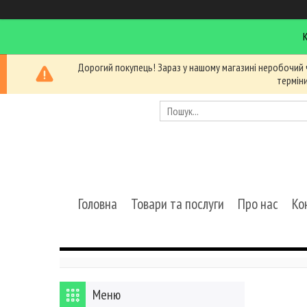
Дорогий покупець! Зараз у нашому магазині неробочий 
термін
Головна
Товари та послуги
Про нас
Ко