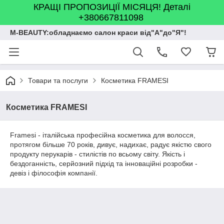
КРАЩІ ПРОПОЗИЦІЇ МІСЯЦЯ! Деталі
+380667811098
M-BEAUTY:обладнаємо салон краси від"А"до"Я"!
Товари та послуги
Косметика FRAMESI
Косметика FRAMESI
Framesi - італійська професійна косметика для волосся,
протягом більше 70 років, дивує, надихає, радує якістю свого
продукту перукарів - стилістів по всьому світу. Якість і
бездоганність, серйозний підхід та інноваційні розробки -
девіз і філософія компанії.