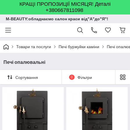
КРАЩІ ПРОПОЗИЦІЇ МІСЯЦЯ! Деталі
+380667811098
M-BEAUTY:обладнаємо салон краси від"А"до"Я"!
Товари та послуги
Печі буржуйки каміни
Печі опалюв
Печі опалювальні
Сортування
0
Фільтри