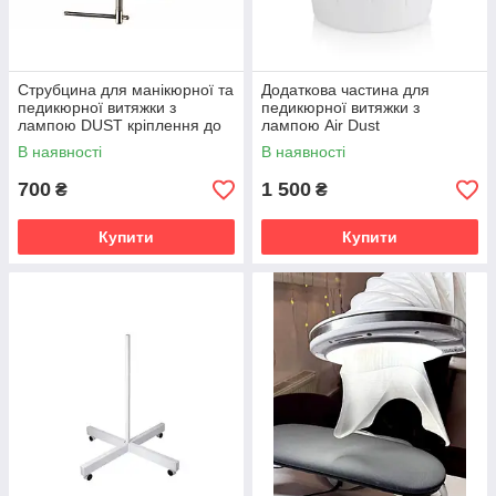
Струбцина для манікюрної та
Додаткова частина для
педикюрної витяжки з
педикюрної витяжки з
лампою DUST кріплення до
лампою Air Dust
столу для витяжки педикюру/
В наявності
В наявності
манікюру
700
1 500
₴
₴
Купити
Купити