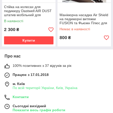
Стійка на колесах для
педикюру Dastwell AIR DUST
штатив мобільний для
Манікюрна насадка Air Shield
педикюрної витяжки з
на педикюрні витяжки
В наявності
лампою
FUSION та Фьюжн Плюс для
манікюру
2 300
Немає в наявності
₴
800
₴
Купити
Про нас
100% позитивних з 37 відгуків за рік
Працює з 17.01.2018
м. Київ
По всій території України, Київ, Україна
Контакти
Сьогодні вихідний
Показати весь графік роботи