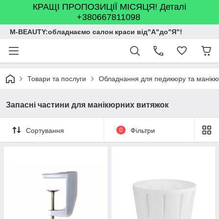
КРАЩІ ПРОПОЗИЦІЇ МІСЯЦЯ! Деталі
+380667811098
M-BEAUTY:обладнаємо салон краси від"А"до"Я"!
Товари та послуги
Обладнання для педикюру та манік
Запасні частини для манікюрних витяжок
Сортування
0
Фільтри